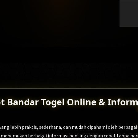
 Bandar Togel Online & Informa
ng lebih praktis, sederhana, dan mudah dipahami oleh berbagai
enemukan berbagai informasi penting dengan cepat tanpa harus