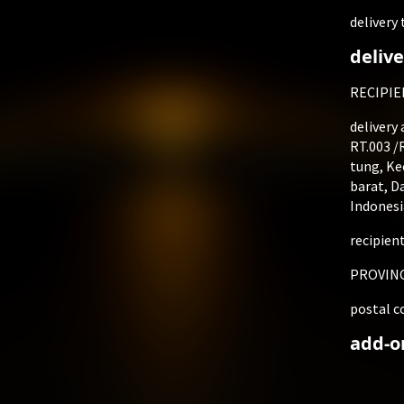
delivery
delive
RECIPI
delivery
RT.003 /
tung, Ke
barat, D
Indonesi
recipie
PROVIN
postal c
add-on