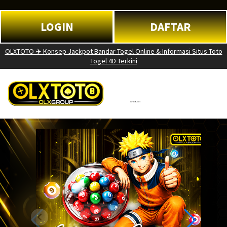
LOGIN
DAFTAR
OLXTOTO ✈️ Konsep Jackpot Bandar Togel Online & Informasi Situs Toto
Togel 4D Terkini