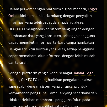
Dalam perkembangan platform digital modern,
Togel
Online
kini semakin berkembang dengan penyajian
informasi yang lebih cepat dan mudah diakses.
OLXTOTO menghadirkan sistem yang ringan dengan
pembaruan data yang konsisten, sehingga pengguna
dapat mengikuti informasi terbaru tanpa hambatan.
Dengan struktur konten yang jelas, setiap pengguna
dapat memahami alur informasi dengan lebih mudah
dan terarah.
Sebagai platform yang dikenal sebagai
Bandar Togel
Online
, OLXTOTO menghadirkan pengalaman akses
yang stabil dengan sistem yang dirancang untuk
kenyamanan pengguna. Tampilan yang sederhana dan
tidak berlebihan membantu pengguna fokus pada
informasi utama yang dibutuhkan. Dengan