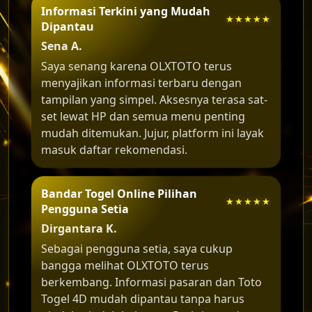
Informasi Terkini yang Mudah
★★★★★
Dipantau
Sena A.
Saya senang karena OLXTOTO terus
menyajikan informasi terbaru dengan
tampilan yang simpel. Aksesnya terasa sat-
set lewat HP dan semua menu penting
mudah ditemukan. Jujur, platform ini layak
masuk daftar rekomendasi.
Bandar Togel Online Pilihan
★★★★★
Pengguna Setia
Dirgantara K.
Sebagai pengguna setia, saya cukup
bangga melihat OLXTOTO terus
berkembang. Informasi pasaran dan Toto
Togel 4D mudah dipantau tanpa harus