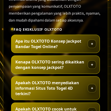
penyampaian yang komunikatif, OLXTOTO
memberikan pengalaman yang lebih praktis, nyaman,
dan mudah dipahami dalam setiap aksesnya.
FAQ EKSKLUSIF OLXTOTO
Apa itu OLXTOTO Konsep Jackpot
Bandar Togel Online?
Kenapa OLXTOTO sering dikaitkan
dengan konsep jackpot?
Apakah OLXTOTO menyediakan
informasi Situs Toto Togel 4D
terkini?
Apakah OLXTOTO cocok untuk