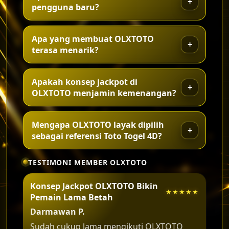
pengguna baru?
Apa yang membuat OLXTOTO
terasa menarik?
Apakah konsep jackpot di
OLXTOTO menjamin kemenangan?
Mengapa OLXTOTO layak dipilih
sebagai referensi Toto Togel 4D?
TESTIMONI MEMBER OLXTOTO
Konsep Jackpot OLXTOTO Bikin
★★★★★
Pemain Lama Betah
Darmawan P.
Sudah cukup lama mengikuti OLXTOTO