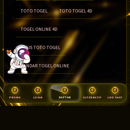
TOTO TOGEL
TOTO TOGEL 4D
TOGEL ONLINE 4D
SITUS TOTO TOGEL
BANDAR TOGEL ONLINE
PROMO
LOGIN
ALTERNATIF
LIVE CHAT
DAFTAR