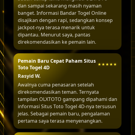
dan sampai sekarang masih nyaman
banget. Informasi Bandar Togel Online
disajikan dengan rapi, sedangkan konsep
jackpot-nya terasa menarik untuk
dipantau. Menurut saya, pantas
direkomendasikan ke pemain lain.
Pemain Baru Cepat Paham Situs
★★★★★
Toto Togel 4D
Rasyid W.
Awalnya cuma penasaran setelah
direkomendasikan teman. Ternyata
tampilan OLXTOTO gampang dipahami dan
informasi Situs Toto Togel 4D-nya tersusun
jelas. Sebagai pemain baru, pengalaman
pertama saya terasa menyenangkan.