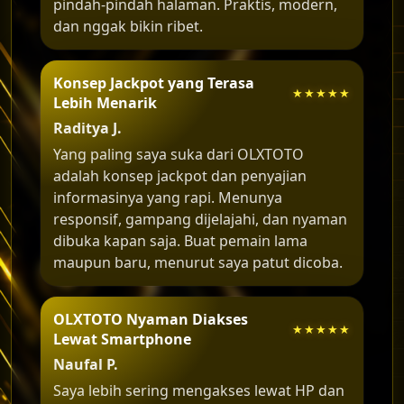
pindah-pindah halaman. Praktis, modern,
dan nggak bikin ribet.
Konsep Jackpot yang Terasa
★★★★★
Lebih Menarik
Raditya J.
Yang paling saya suka dari OLXTOTO
adalah konsep jackpot dan penyajian
informasinya yang rapi. Menunya
responsif, gampang dijelajahi, dan nyaman
dibuka kapan saja. Buat pemain lama
maupun baru, menurut saya patut dicoba.
OLXTOTO Nyaman Diakses
★★★★★
Lewat Smartphone
Naufal P.
Saya lebih sering mengakses lewat HP dan