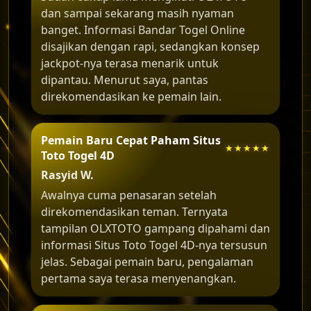
dan sampai sekarang masih nyaman
banget. Informasi Bandar Togel Online
disajikan dengan rapi, sedangkan konsep
jackpot-nya terasa menarik untuk
dipantau. Menurut saya, pantas
direkomendasikan ke pemain lain.
Pemain Baru Cepat Paham Situs
★★★★★
Toto Togel 4D
Rasyid W.
Awalnya cuma penasaran setelah
direkomendasikan teman. Ternyata
tampilan OLXTOTO gampang dipahami dan
informasi Situs Toto Togel 4D-nya tersusun
jelas. Sebagai pemain baru, pengalaman
pertama saya terasa menyenangkan.