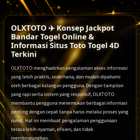
OLXTOTO ✈️ Konsep Jackpot
Bandar Togel Online &
Informasi Situs Toto Togel 4D
Terkini
OLXTOTO
menghadirkan pengalaman akses informasi
yang lebih praktis, sederhana, dan mudah dipahami
oleh berbagai kalangan pengguna. Dengan tampilan
yang rapi serta sistem yang responsif, OLXTOTO
membantu pengguna menemukan berbagai informasi
penting dengan cepat tanpa harus melalui proses yang
rumit. Hal ini membuat pengalaman penggunaan
terasa lebih nyaman, efisien, dan tidak
membingungkan.