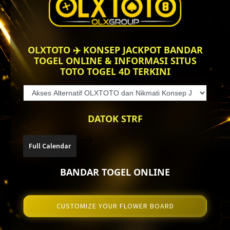
OLXTOTO ✈️ KONSEP JACKPOT BANDAR
TOGEL ONLINE & INFORMASI SITUS
TOTO TOGEL 4D TERKINI
DATOK STRF
BANDAR TOGEL ONLINE
CUSTOMIZE YOUR FLOWER BOARD