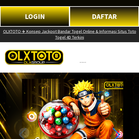
LOGIN
DAFTAR
OLXTOTO ✈️ Konsep Jackpot Bandar Togel Online & Informasi Situs Toto
Togel 4D Terkini