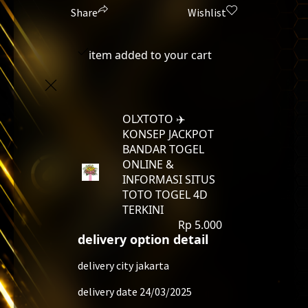
Share
Wishlist
item added to your cart
OLXTOTO ✈️
KONSEP JACKPOT
BANDAR TOGEL
ONLINE &
INFORMASI SITUS
TOTO TOGEL 4D
TERKINI
Rp 5.000
delivery option detail
delivery city
jakarta
delivery date
24/03/2025