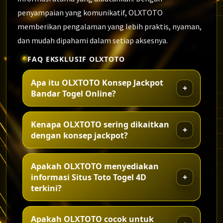
penyampaian yang komunikatif, OLXTOTO
memberikan pengalaman yang lebih praktis, nyaman,
dan mudah dipahami dalam setiap aksesnya.
FAQ EKSKLUSIF OLXTOTO
Apa itu OLXTOTO Konsep Jackpot
Bandar Togel Online?
Kenapa OLXTOTO sering dikaitkan
dengan konsep jackpot?
Apakah OLXTOTO menyediakan
informasi Situs Toto Togel 4D
terkini?
Apakah OLXTOTO cocok untuk