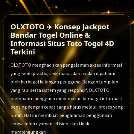
OLXTOTO ✈️ Konsep Jackpot
Bandar Togel Online &
Informasi Situs Toto Togel 4D
Terkini
OLXTOTO
menghadirkan pengalaman akses informasi
yang lebih praktis, sederhana, dan mudah dipahami
oleh berbagai kalangan pengguna. Dengan tampilan
yang rapi serta sistem yang responsif, OLXTOTO
membantu pengguna menemukan berbagai informasi
penting dengan cepat tanpa harus melalui proses yang
rumit. Hal ini membuat pengalaman penggunaan
terasa lebih nyaman, efisien, dan tidak
membingungkan.