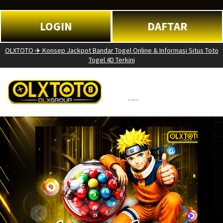
LOGIN
DAFTAR
OLXTOTO ✈️ Konsep Jackpot Bandar Togel Online & Informasi Situs Toto
Togel 4D Terkini