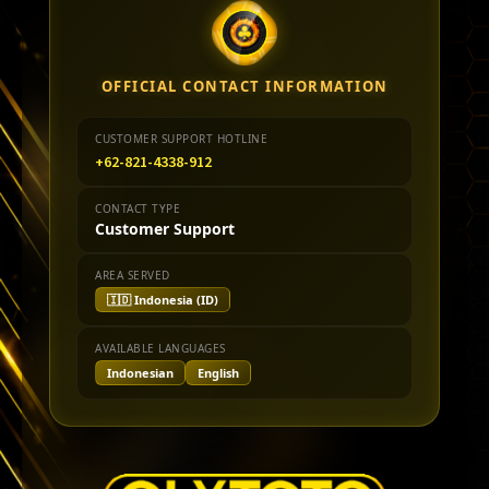
OFFICIAL CONTACT INFORMATION
CUSTOMER SUPPORT HOTLINE
+62-821-4338-912
CONTACT TYPE
Customer Support
AREA SERVED
🇮🇩 Indonesia (ID)
AVAILABLE LANGUAGES
Indonesian
English