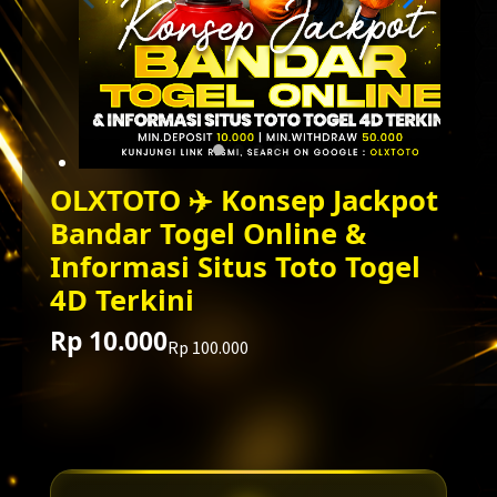
OLXTOTO ✈️ Konsep Jackpot
Bandar Togel Online &
Informasi Situs Toto Togel
4D Terkini
Rp 10.000
Translation
Translation
Rp 100.000
missing:
missing:
en.products.general.regular_price
en.products.general.sale_price