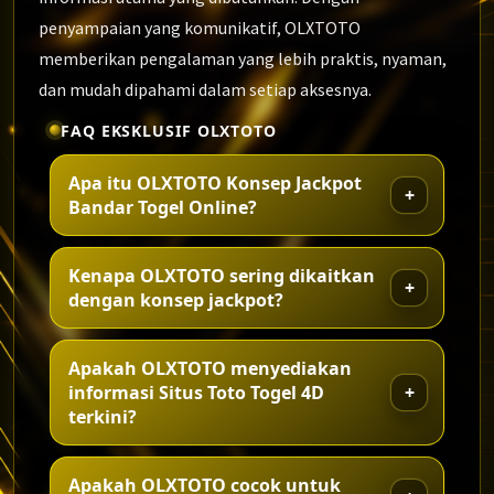
penyampaian yang komunikatif, OLXTOTO
memberikan pengalaman yang lebih praktis, nyaman,
dan mudah dipahami dalam setiap aksesnya.
FAQ EKSKLUSIF OLXTOTO
Apa itu OLXTOTO Konsep Jackpot
Bandar Togel Online?
Kenapa OLXTOTO sering dikaitkan
dengan konsep jackpot?
Apakah OLXTOTO menyediakan
informasi Situs Toto Togel 4D
terkini?
Apakah OLXTOTO cocok untuk