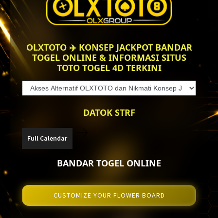
OLXTOTO ✈️ KONSEP JACKPOT BANDAR
TOGEL ONLINE & INFORMASI SITUS
TOTO TOGEL 4D TERKINI
DATOK STRF
BANDAR TOGEL ONLINE
CUSTOMIZE YOUR FLOWER BOARD