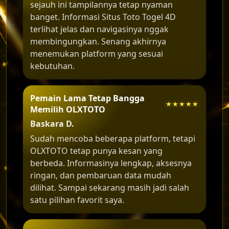
sejauh ini tampilannya tetap nyaman
banget. Informasi Situs Toto Togel 4D
terlihat jelas dan navigasinya nggak
membingungkan. Senang akhirnya
menemukan platform yang sesuai
kebutuhan.
Pemain Lama Tetap Bangga
★★★★★
Memilih OLXTOTO
Baskara D.
Sudah mencoba beberapa platform, tetapi
OLXTOTO tetap punya kesan yang
berbeda. Informasinya lengkap, aksesnya
ringan, dan pembaruan data mudah
dilihat. Sampai sekarang masih jadi salah
satu pilihan favorit saya.