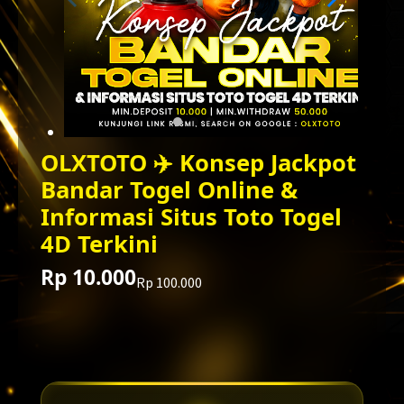
OLXTOTO ✈️ Konsep Jackpot
Bandar Togel Online &
Informasi Situs Toto Togel
4D Terkini
Rp 10.000
Translation
Translation
Rp 100.000
missing:
missing:
en.products.general.regular_price
en.products.general.sale_price