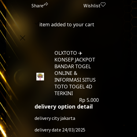
Share
Wishlist
item added to your cart
OLXTOTO ✈️
KONSEP JACKPOT
BANDAR TOGEL
ONLINE &
INFORMASI SITUS
TOTO TOGEL 4D
TERKINI
Rp 5.000
delivery option detail
delivery city
jakarta
delivery date
24/03/2025