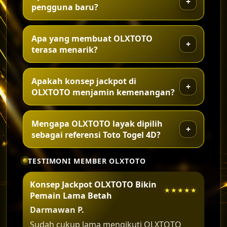
pengguna baru?
Apa yang membuat OLXTOTO
terasa menarik?
Apakah konsep jackpot di
OLXTOTO menjamin kemenangan?
Mengapa OLXTOTO layak dipilih
sebagai referensi Toto Togel 4D?
TESTIMONI MEMBER OLXTOTO
Konsep Jackpot OLXTOTO Bikin
★★★★★
Pemain Lama Betah
Darmawan P.
Sudah cukup lama mengikuti OLXTOTO