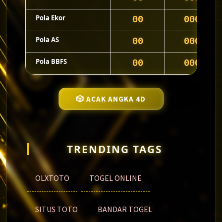
Pola Ekor
00
000
Pola AS
00
000
Pola BBFS
00
000
🎲 ACAK ANGKA 4D
TRENDING TAGS
OLXTOTO
TOGEL ONLINE
SITUS TOTO
BANDAR TOGEL