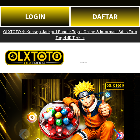
LOGIN
DAFTAR
OLXTOTO ✈️ Konsep Jackpot Bandar Togel Online & Informasi Situs Toto
Togel 4D Terkini