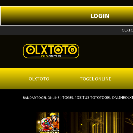
LOGIN
OLXTOT
OLXTOTO
TOGEL ONLINE
TOGEL 4D
SITUS TOTO
TOGEL ONLINE
OLXT
BANDAR TOGEL ONLINE