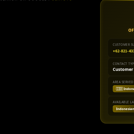
OF
CUSTOMER S
+62-821-43
CONTACT TY
Customer
AREA SERVED
🇮🇩 Indone
AVAILABLE L
Indonesia