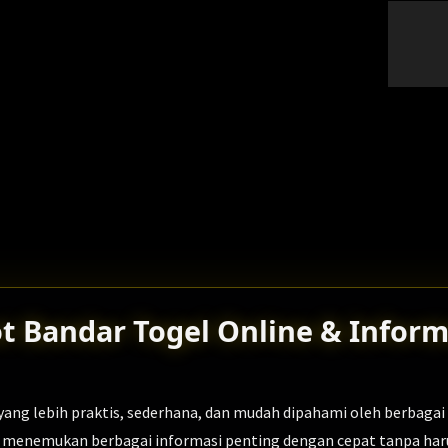
 Bandar Togel Online & Informa
ng lebih praktis, sederhana, dan mudah dipahami oleh berbagai
enemukan berbagai informasi penting dengan cepat tanpa harus