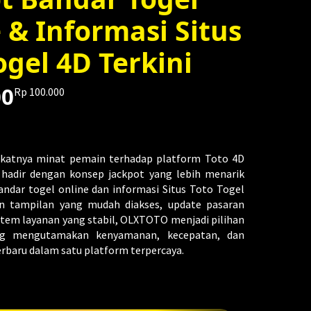
 & Informasi Situs
ogel 4D Terkini
00
Rp 100.000
ral.regular_price
ral.sale_price
katnya minat pemain terhadap platform Toto 4D
hadir dengan konsep jackpot yang lebih menarik
andar togel online dan informasi Situs Toto Togel
an tampilan yang mudah diakses, update pasaran
istem layanan yang stabil, OLXTOTO menjadi pilihan
ng mengutamakan kenyamanan, kecepatan, dan
erbaru dalam satu platform terpercaya.