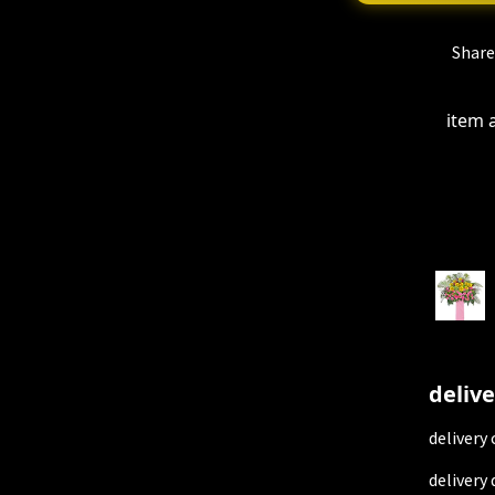
Share
item 
delive
delivery 
delivery