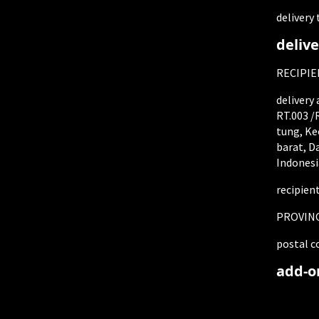
delivery
delive
RECIPI
delivery
RT.003 /
tung, Ke
barat, D
Indonesi
recipie
PROVIN
postal c
add-on