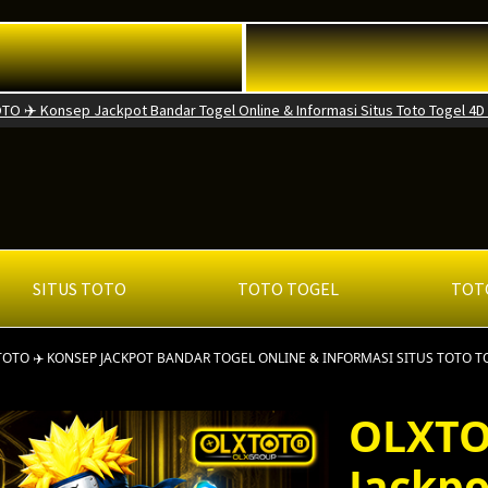
O ✈️ Konsep Jackpot Bandar Togel Online & Informasi Situs Toto Togel 4D 
SITUS TOTO
TOTO TOGEL
TOT
OTO ✈️ KONSEP JACKPOT BANDAR TOGEL ONLINE & INFORMASI SITUS TOTO TO
OLXTO
Jackpo