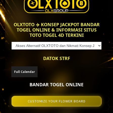
OLXTOTO ✈️ KONSEP JACKPOT BANDAR
TOGEL ONLINE & INFORMASI SITUS
TOTO TOGEL 4D TERKINI
DATOK STRF
BANDAR TOGEL ONLINE
CUSTOMIZE YOUR FLOWER BOARD