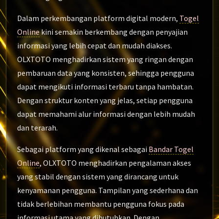
Dalam perkembangan platform digital modern,
Togel
Online
kini semakin berkembang dengan penyajian
informasi yang lebih cepat dan mudah diakses.
OLXTOTO menghadirkan sistem yang ringan dengan
pembaruan data yang konsisten, sehingga pengguna
dapat mengikuti informasi terbaru tanpa hambatan.
Dengan struktur konten yang jelas, setiap pengguna
dapat memahami alur informasi dengan lebih mudah
dan terarah.
Sebagai platform yang dikenal sebagai
Bandar Togel
Online
, OLXTOTO menghadirkan pengalaman akses
yang stabil dengan sistem yang dirancang untuk
kenyamanan pengguna. Tampilan yang sederhana dan
tidak berlebihan membantu pengguna fokus pada
informasi utama yang dibutuhkan. Dengan