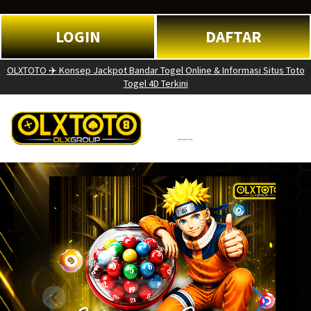
LOGIN
DAFTAR
OLXTOTO ✈️ Konsep Jackpot Bandar Togel Online & Informasi Situs Toto
Togel 4D Terkini