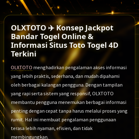
OLXTOTO ✈️ Konsep Jackpot
Bandar Togel Online &
Informasi Situs Toto Togel 4D
Terkini
OLXTOTO
menghadirkan pengalaman akses informasi
yang lebih praktis, sederhana, dan mudah dipahami
oleh berbagai kalangan pengguna. Dengan tampilan
yang rapi serta sistem yang responsif, OLXTOTO
membantu pengguna menemukan berbagai informasi
penting dengan cepat tanpa harus melalui proses yang
rumit. Hal ini membuat pengalaman penggunaan
terasa lebih nyaman, efisien, dan tidak
membingungkan.