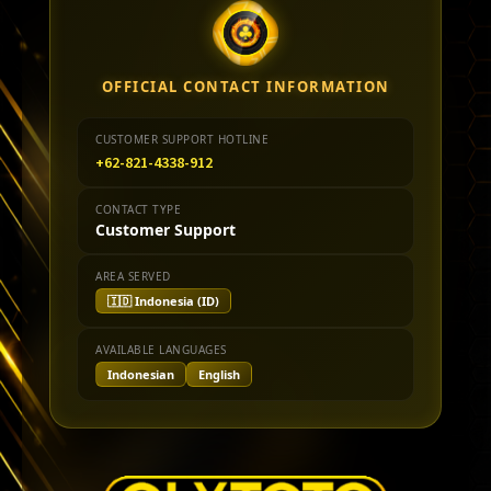
OFFICIAL CONTACT INFORMATION
CUSTOMER SUPPORT HOTLINE
+62-821-4338-912
CONTACT TYPE
Customer Support
AREA SERVED
🇮🇩 Indonesia (ID)
AVAILABLE LANGUAGES
Indonesian
English