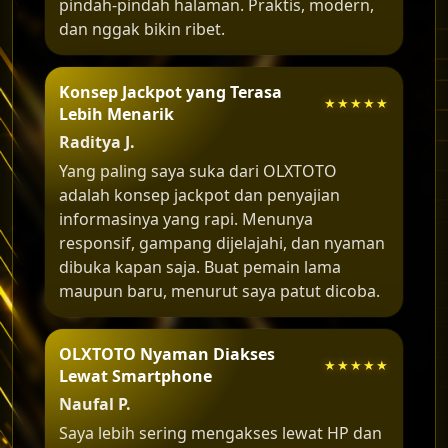
pindah-pindah halaman. Praktis, modern,
dan nggak bikin ribet.
Konsep Jackpot yang Terasa
★★★★★
Lebih Menarik
Raditya J.
Yang paling saya suka dari OLXTOTO
adalah konsep jackpot dan penyajian
informasinya yang rapi. Menunya
responsif, gampang dijelajahi, dan nyaman
dibuka kapan saja. Buat pemain lama
maupun baru, menurut saya patut dicoba.
OLXTOTO Nyaman Diakses
★★★★★
Lewat Smartphone
Naufal P.
Saya lebih sering mengakses lewat HP dan