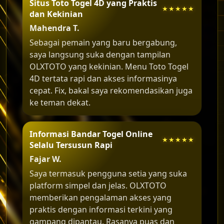
Situs Toto Togel 4D yang Praktis
★★★★★
dan Kekinian
Mahendra T.
Sebagai pemain yang baru bergabung,
saya langsung suka dengan tampilan
OLXTOTO yang kekinian. Menu Toto Togel
4D tertata rapi dan akses informasinya
cepat. Fix, bakal saya rekomendasikan juga
ke teman dekat.
Informasi Bandar Togel Online
★★★★★
Selalu Tersusun Rapi
Fajar W.
Saya termasuk pengguna setia yang suka
platform simpel dan jelas. OLXTOTO
memberikan pengalaman akses yang
praktis dengan informasi terkini yang
gampang dipantau. Rasanya puas dan