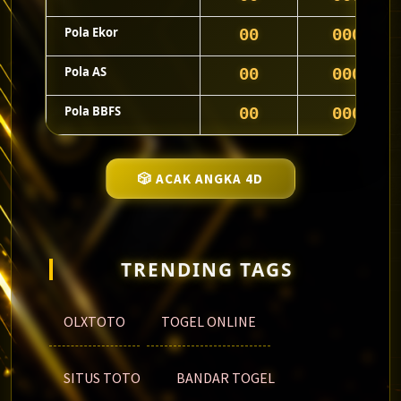
Pola Ekor
00
000
Pola AS
00
000
Pola BBFS
00
000
🎲 ACAK ANGKA 4D
TRENDING TAGS
OLXTOTO
TOGEL ONLINE
SITUS TOTO
BANDAR TOGEL