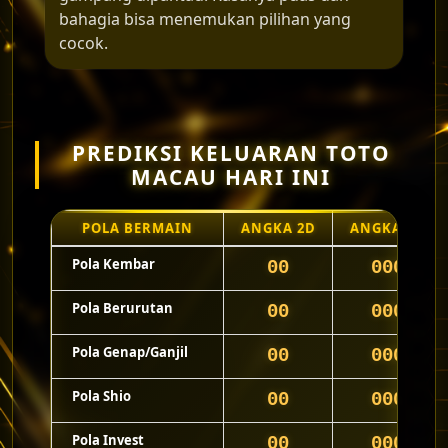
bahagia bisa menemukan pilihan yang
cocok.
PREDIKSI KELUARAN TOTO
MACAU HARI INI
POLA BERMAIN
ANGKA 2D
ANGKA 3D
Pola Kembar
00
000
Pola Berurutan
00
000
Pola Genap/Ganjil
00
000
Pola Shio
00
000
Pola Invest
00
000