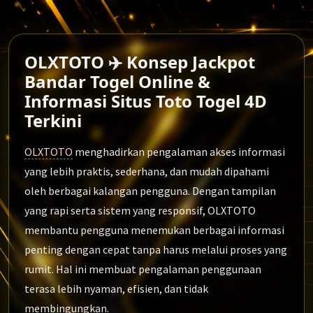
OLXTOTO ✈️ Konsep Jackpot
Bandar Togel Online &
Informasi Situs Toto Togel 4D
Terkini
OLXTOTO
menghadirkan pengalaman akses informasi
yang lebih praktis, sederhana, dan mudah dipahami
oleh berbagai kalangan pengguna. Dengan tampilan
yang rapi serta sistem yang responsif, OLXTOTO
membantu pengguna menemukan berbagai informasi
penting dengan cepat tanpa harus melalui proses yang
rumit. Hal ini membuat pengalaman penggunaan
terasa lebih nyaman, efisien, dan tidak
membingungkan.