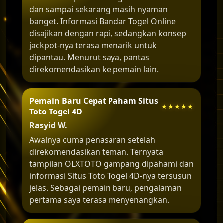
dan sampai sekarang masih nyaman
banget. Informasi Bandar Togel Online
disajikan dengan rapi, sedangkan konsep
jackpot-nya terasa menarik untuk
dipantau. Menurut saya, pantas
direkomendasikan ke pemain lain.
Pemain Baru Cepat Paham Situs
★★★★★
Toto Togel 4D
Rasyid W.
Awalnya cuma penasaran setelah
direkomendasikan teman. Ternyata
tampilan OLXTOTO gampang dipahami dan
informasi Situs Toto Togel 4D-nya tersusun
jelas. Sebagai pemain baru, pengalaman
pertama saya terasa menyenangkan.