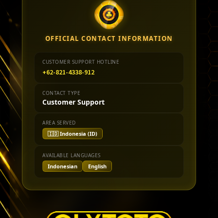
OFFICIAL CONTACT INFORMATION
CUSTOMER SUPPORT HOTLINE
+62-821-4338-912
CONTACT TYPE
Customer Support
AREA SERVED
🇮🇩 Indonesia (ID)
AVAILABLE LANGUAGES
Indonesian
English