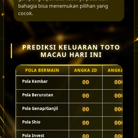
bahagia bisa menemukan pilihan yang
cocok.
PREDIKSI KELUARAN TOTO
MACAU HARI INI
POLA BERMAIN
ANGKA 2D
ANGKA 3D
Pola Kembar
00
000
Pola Berurutan
00
000
Pola Genap/Ganjil
00
000
Pola Shio
00
000
Pola Invest
00
000