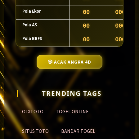
Pola Ekor
00
000
Pola AS
00
000
Pola BBFS
00
000
🎲 ACAK ANGKA 4D
TRENDING TAGS
OLXTOTO
TOGEL ONLINE
SITUS TOTO
BANDAR TOGEL