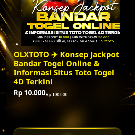
OLXTOTO ✈️ Konsep Jackpot
Bandar Togel Online &
Informasi Situs Toto Togel
4D Terkini
Rp 10.000
Translation
Translation
Rp 100.000
missing:
missing:
en.products.general.regular_price
en.products.general.sale_price