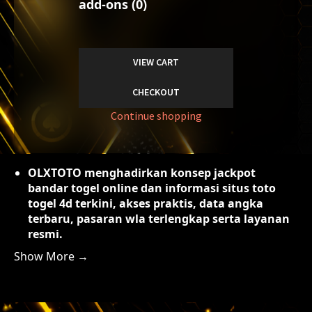
add-ons (0)
VIEW CART
CHECKOUT
Continue shopping
OLXTOTO menghadirkan konsep jackpot
bandar togel online dan informasi situs toto
togel 4d terkini, akses praktis, data angka
terbaru, pasaran wla terlengkap serta layanan
resmi.
Show More →