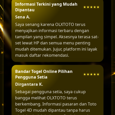
Informasi Terkini yang Mudah
★★★★★
Dipantau
Sena A.
Saya senang karena OLXTOTO terus
menyajikan informasi terbaru dengan
tampilan yang simpel. Aksesnya terasa sat-
set lewat HP dan semua menu penting
mudah ditemukan. Jujur, platform ini layak
masuk daftar rekomendasi.
Bandar Togel Online Pilihan
★★★★★
Pengguna Setia
Dirgantara K.
Sebagai pengguna setia, saya cukup
bangga melihat OLXTOTO terus
berkembang. Informasi pasaran dan Toto
Togel 4D mudah dipantau tanpa harus