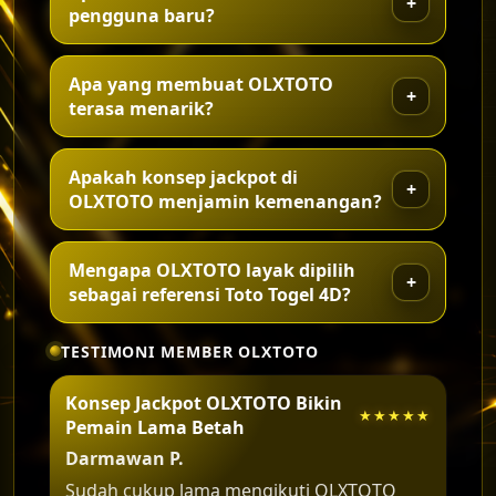
pengguna baru?
Apa yang membuat OLXTOTO
terasa menarik?
Apakah konsep jackpot di
OLXTOTO menjamin kemenangan?
Mengapa OLXTOTO layak dipilih
sebagai referensi Toto Togel 4D?
TESTIMONI MEMBER OLXTOTO
Konsep Jackpot OLXTOTO Bikin
★★★★★
Pemain Lama Betah
Darmawan P.
Sudah cukup lama mengikuti OLXTOTO