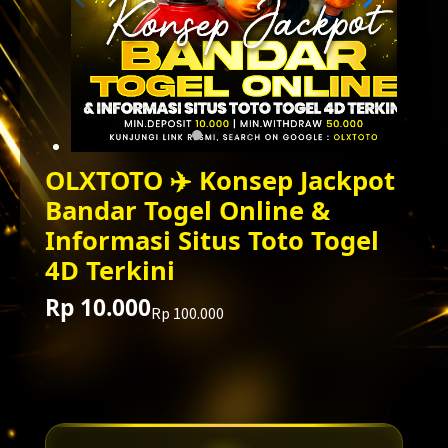
OLXTOTO ✈️ Konsep Jackpot
Bandar Togel Online &
Informasi Situs Toto Togel
4D Terkini
Rp 10.000
Translation
Translation
Rp 100.000
missing:
missing:
en.products.general.regular_price
en.products.general.sale_price