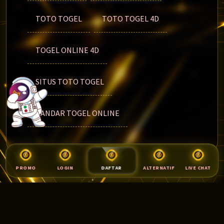
TOTO TOGEL
TOTO TOGEL 4D
TOGEL ONLINE 4D
SITUS TOTO TOGEL
BANDAR TOGEL ONLINE
PROMO
LOGIN
ALTERNATIF
LIVE CHAT
DAFTAR