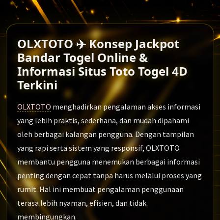
OLXTOTO ✈️ Konsep Jackpot
Bandar Togel Online &
Informasi Situs Toto Togel 4D
Terkini
OLXTOTO
menghadirkan pengalaman akses informasi
yang lebih praktis, sederhana, dan mudah dipahami
oleh berbagai kalangan pengguna. Dengan tampilan
yang rapi serta sistem yang responsif, OLXTOTO
membantu pengguna menemukan berbagai informasi
penting dengan cepat tanpa harus melalui proses yang
rumit. Hal ini membuat pengalaman penggunaan
terasa lebih nyaman, efisien, dan tidak
membingungkan.