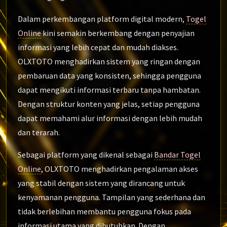
Dalam perkembangan platform digital modern,
Togel
Online
kini semakin berkembang dengan penyajian
informasi yang lebih cepat dan mudah diakses.
OLXTOTO menghadirkan sistem yang ringan dengan
pembaruan data yang konsisten, sehingga pengguna
dapat mengikuti informasi terbaru tanpa hambatan.
Dengan struktur konten yang jelas, setiap pengguna
dapat memahami alur informasi dengan lebih mudah
dan terarah.
Sebagai platform yang dikenal sebagai
Bandar Togel
Online
, OLXTOTO menghadirkan pengalaman akses
yang stabil dengan sistem yang dirancang untuk
kenyamanan pengguna. Tampilan yang sederhana dan
tidak berlebihan membantu pengguna fokus pada
informasi utama yang dibutuhkan. Dengan