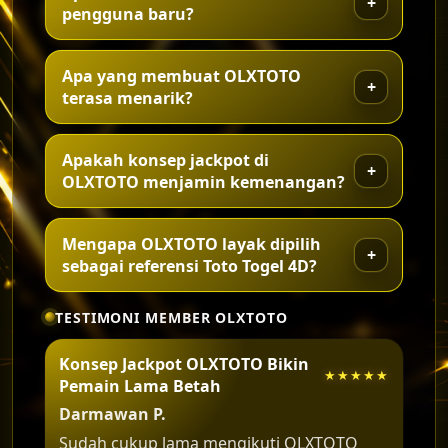
pengguna baru?
Apa yang membuat OLXTOTO
terasa menarik?
Apakah konsep jackpot di
OLXTOTO menjamin kemenangan?
Mengapa OLXTOTO layak dipilih
sebagai referensi Toto Togel 4D?
TESTIMONI MEMBER OLXTOTO
Konsep Jackpot OLXTOTO Bikin
★★★★★
Pemain Lama Betah
Darmawan P.
Sudah cukup lama mengikuti OLXTOTO