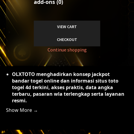
add-ons (0)
VIEW CART
CHECKOUT
Continue shopping
OLXTOTO menghadirkan konsep jackpot
bandar togel online dan informasi situs toto
togel 4d terkini, akses praktis, data angka
terbaru, pasaran wla terlengkap serta layanan
resmi.
Show More →