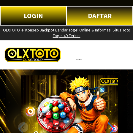
LOGIN
DAFTAR
OLXTOTO ✈️ Konsep Jackpot Bandar Togel Online & Informasi Situs Toto
Togel 4D Terkini