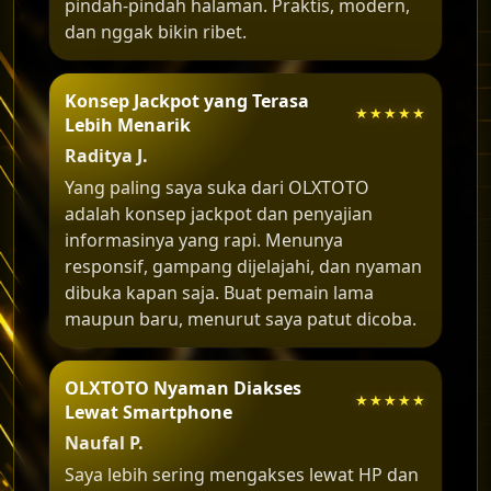
pindah-pindah halaman. Praktis, modern,
dan nggak bikin ribet.
Konsep Jackpot yang Terasa
★★★★★
Lebih Menarik
Raditya J.
Yang paling saya suka dari OLXTOTO
adalah konsep jackpot dan penyajian
informasinya yang rapi. Menunya
responsif, gampang dijelajahi, dan nyaman
dibuka kapan saja. Buat pemain lama
maupun baru, menurut saya patut dicoba.
OLXTOTO Nyaman Diakses
★★★★★
Lewat Smartphone
Naufal P.
Saya lebih sering mengakses lewat HP dan