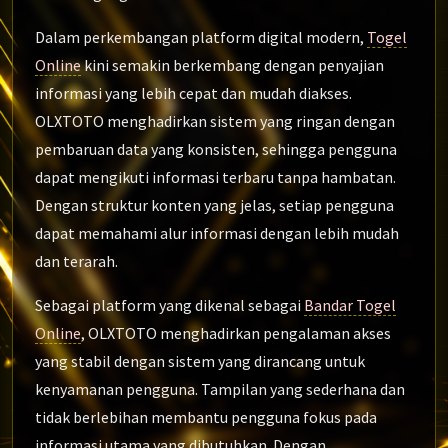
Dalam perkembangan platform digital modern,
Togel
Online
kini semakin berkembang dengan penyajian
informasi yang lebih cepat dan mudah diakses.
OLXTOTO menghadirkan sistem yang ringan dengan
pembaruan data yang konsisten, sehingga pengguna
dapat mengikuti informasi terbaru tanpa hambatan.
Dengan struktur konten yang jelas, setiap pengguna
dapat memahami alur informasi dengan lebih mudah
dan terarah.
Sebagai platform yang dikenal sebagai
Bandar Togel
Online
, OLXTOTO menghadirkan pengalaman akses
yang stabil dengan sistem yang dirancang untuk
kenyamanan pengguna. Tampilan yang sederhana dan
tidak berlebihan membantu pengguna fokus pada
informasi utama yang dibutuhkan. Dengan