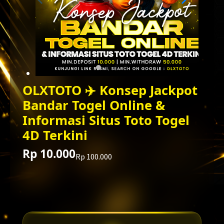
OLXTOTO ✈️ Konsep Jackpot
Bandar Togel Online &
Informasi Situs Toto Togel
4D Terkini
Rp 10.000
Translation
Translation
Rp 100.000
missing:
missing:
en.products.general.regular_price
en.products.general.sale_price