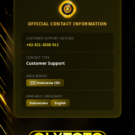
OFFICIAL CONTACT INFORMATION
CUSTOMER SUPPORT HOTLINE
+62-821-4338-912
CONTACT TYPE
Customer Support
AREA SERVED
🇮🇩 Indonesia (ID)
AVAILABLE LANGUAGES
Indonesian
English