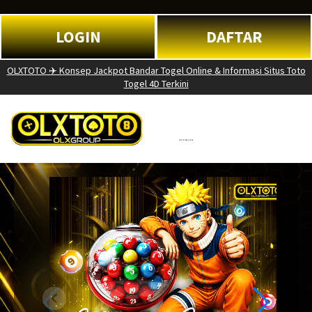
LOGIN
DAFTAR
OLXTOTO ✈️ Konsep Jackpot Bandar Togel Online & Informasi Situs Toto
Togel 4D Terkini