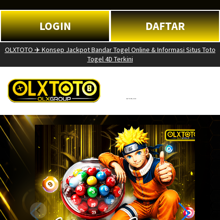
LOGIN
DAFTAR
OLXTOTO ✈️ Konsep Jackpot Bandar Togel Online & Informasi Situs Toto
Togel 4D Terkini