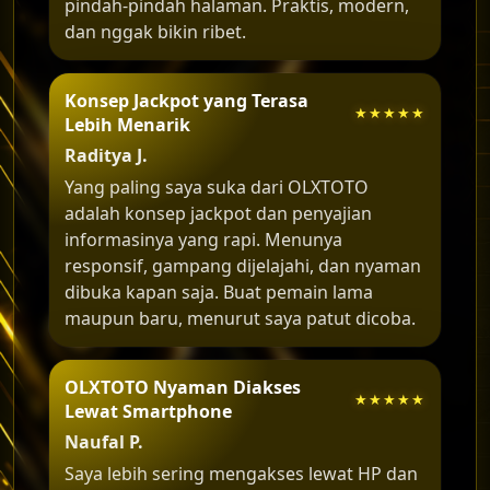
pindah-pindah halaman. Praktis, modern,
dan nggak bikin ribet.
Konsep Jackpot yang Terasa
★★★★★
Lebih Menarik
Raditya J.
Yang paling saya suka dari OLXTOTO
adalah konsep jackpot dan penyajian
informasinya yang rapi. Menunya
responsif, gampang dijelajahi, dan nyaman
dibuka kapan saja. Buat pemain lama
maupun baru, menurut saya patut dicoba.
OLXTOTO Nyaman Diakses
★★★★★
Lewat Smartphone
Naufal P.
Saya lebih sering mengakses lewat HP dan