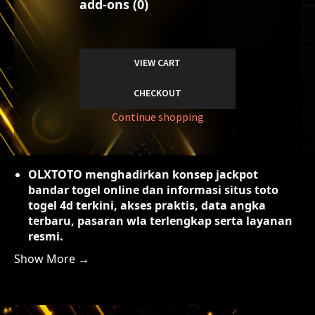
add-ons (0)
VIEW CART
CHECKOUT
Continue shopping
OLXTOTO menghadirkan konsep jackpot
bandar togel online dan informasi situs toto
togel 4d terkini, akses praktis, data angka
terbaru, pasaran wla terlengkap serta layanan
resmi.
Show More →