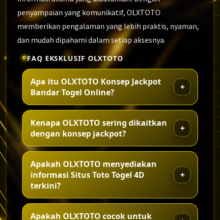
penyampaian yang komunikatif, OLXTOTO
memberikan pengalaman yang lebih praktis, nyaman,
dan mudah dipahami dalam setiap aksesnya.
FAQ EKSKLUSIF OLXTOTO
Apa itu OLXTOTO Konsep Jackpot
Bandar Togel Online?
Kenapa OLXTOTO sering dikaitkan
dengan konsep jackpot?
Apakah OLXTOTO menyediakan
informasi Situs Toto Togel 4D
terkini?
Apakah OLXTOTO cocok untuk