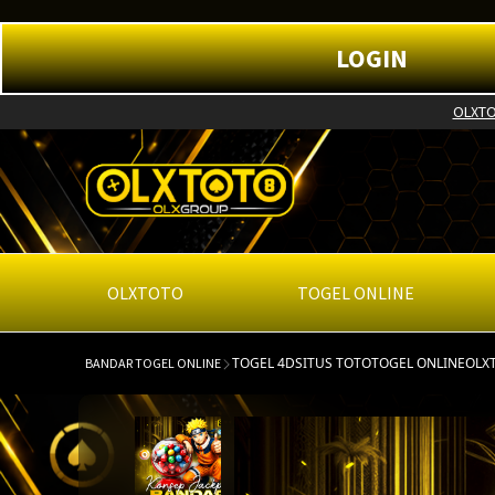
LOGIN
OLXTOT
OLXTOTO
TOGEL ONLINE
TOGEL 4D
SITUS TOTO
TOGEL ONLINE
OLXT
BANDAR TOGEL ONLINE