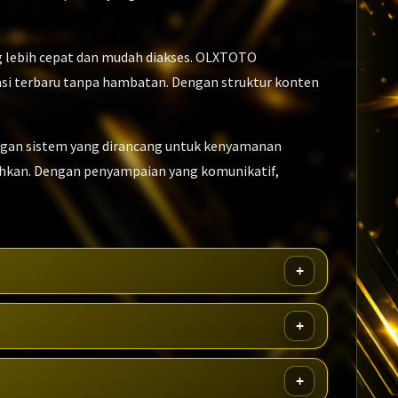
g lebih cepat dan mudah diakses. OLXTOTO
si terbaru tanpa hambatan. Dengan struktur konten
gan sistem yang dirancang untuk kenyamanan
uhkan. Dengan penyampaian yang komunikatif,