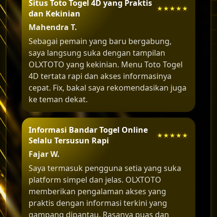
Situs Toto Togel 4D yang Praktis
★★★★★
dan Kekinian
Mahendra T.
Sebagai pemain yang baru bergabung,
saya langsung suka dengan tampilan
OLXTOTO yang kekinian. Menu Toto Togel
4D tertata rapi dan akses informasinya
cepat. Fix, bakal saya rekomendasikan juga
ke teman dekat.
Informasi Bandar Togel Online
★★★★★
Selalu Tersusun Rapi
Fajar W.
Saya termasuk pengguna setia yang suka
platform simpel dan jelas. OLXTOTO
memberikan pengalaman akses yang
praktis dengan informasi terkini yang
gampang dipantau. Rasanya puas dan