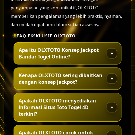
penyampaian yang komunikatif, OLXTOTO
memberikan pengalaman yang lebih praktis, nyaman,
dan mudah dipahami dalam setiap aksesnya.
FAQ EKSKLUSIF OLXTOTO
Apa itu OLXTOTO Konsep Jackpot
Bandar Togel Online?
Kenapa OLXTOTO sering dikaitkan
dengan konsep jackpot?
Apakah OLXTOTO menyediakan
informasi Situs Toto Togel 4D
terkini?
Apakah OLXTOTO cocok untuk