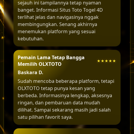
sejauh ini tampilannya tetap nyaman
banget. Informasi Situs Toto Togel 4D
terlihat jelas dan navigasinya nggak
membingungkan. Senang akhirnya
menemukan platform yang sesuai
kebutuhan.
Pemain Lama Tetap Bangga
★★★★★
Memilih OLXTOTO
Baskara D.
Sudah mencoba beberapa platform, tetapi
OLXTOTO tetap punya kesan yang
berbeda. Informasinya lengkap, aksesnya
ringan, dan pembaruan data mudah
dilihat. Sampai sekarang masih jadi salah
satu pilihan favorit saya.