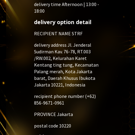
delivery time
Afternoon | 13:00 -
18:00
delivery option detail
RECIPIENT NAME
STRF
delivery address
Jl. Jenderal
Sudirman Kav. 76-78, RT.003
/RW.002, Kelurahan Karet
Kentang ting tung, Kecamatan
Palang merah, Kota Jakarta
barat, Daerah Khusus Ibukota
Jakarta 10221, Indonesia
recipient phone number
(+62)
856-9671-0961
PROVINCE
Jakarta
postal code
10220