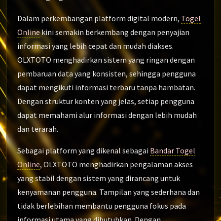
Dalam perkembangan platform digital modern,
Togel
Online
kini semakin berkembang dengan penyajian
informasi yang lebih cepat dan mudah diakses.
OLXTOTO menghadirkan sistem yang ringan dengan
pembaruan data yang konsisten, sehingga pengguna
dapat mengikuti informasi terbaru tanpa hambatan.
Dengan struktur konten yang jelas, setiap pengguna
dapat memahami alur informasi dengan lebih mudah
dan terarah.
Sebagai platform yang dikenal sebagai
Bandar Togel
Online
, OLXTOTO menghadirkan pengalaman akses
yang stabil dengan sistem yang dirancang untuk
kenyamanan pengguna. Tampilan yang sederhana dan
tidak berlebihan membantu pengguna fokus pada
informasi utama yang dibutuhkan. Dengan