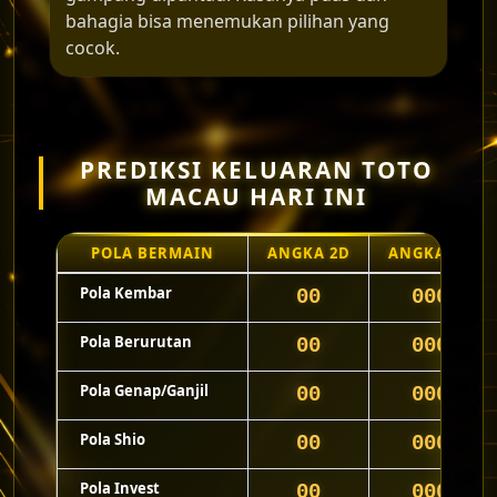
bahagia bisa menemukan pilihan yang
cocok.
PREDIKSI KELUARAN TOTO
MACAU HARI INI
POLA BERMAIN
ANGKA 2D
ANGKA 3D
Pola Kembar
00
000
Pola Berurutan
00
000
Pola Genap/Ganjil
00
000
Pola Shio
00
000
Pola Invest
00
000