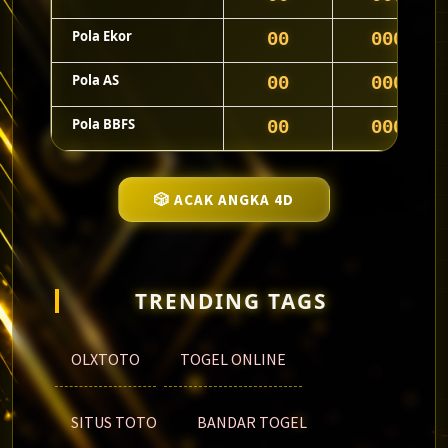
Pola Ekor
00
000
Pola AS
00
000
Pola BBFS
00
000
🎲 ACAK ANGKA 4D
TRENDING TAGS
OLXTOTO
TOGEL ONLINE
SITUS TOTO
BANDAR TOGEL