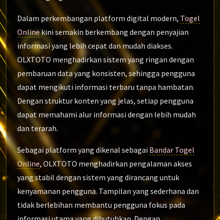
Dalam perkembangan platform digital modern,
Togel
Online
kini semakin berkembang dengan penyajian
informasi yang lebih cepat dan mudah diakses.
OLXTOTO menghadirkan sistem yang ringan dengan
pembaruan data yang konsisten, sehingga pengguna
dapat mengikuti informasi terbaru tanpa hambatan.
Dengan struktur konten yang jelas, setiap pengguna
dapat memahami alur informasi dengan lebih mudah
dan terarah.
Sebagai platform yang dikenal sebagai
Bandar Togel
Online
, OLXTOTO menghadirkan pengalaman akses
yang stabil dengan sistem yang dirancang untuk
kenyamanan pengguna. Tampilan yang sederhana dan
tidak berlebihan membantu pengguna fokus pada
informasi utama yang dibutuhkan. Dengan