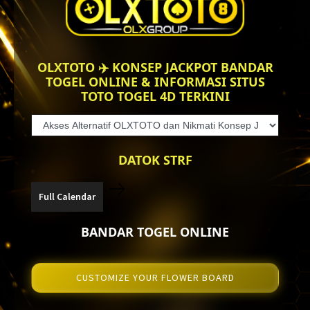
OLXTOTO ✈️ KONSEP JACKPOT BANDAR
TOGEL ONLINE & INFORMASI SITUS
TOTO TOGEL 4D TERKINI
DATOK STRF
BANDAR TOGEL ONLINE
CUSTOMIZE YOUR FLOWER BOARD