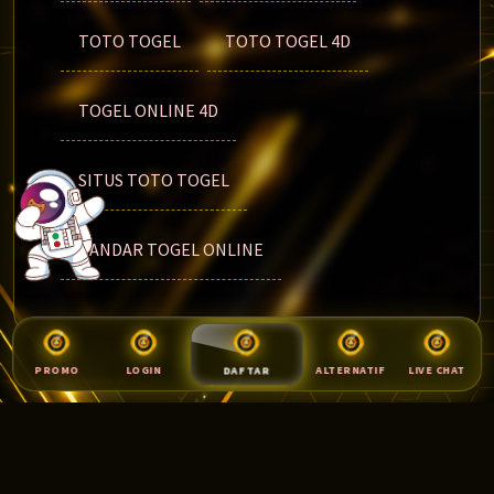
TOTO TOGEL
TOTO TOGEL 4D
TOGEL ONLINE 4D
SITUS TOTO TOGEL
BANDAR TOGEL ONLINE
PROMO
LOGIN
ALTERNATIF
LIVE CHAT
DAFTAR