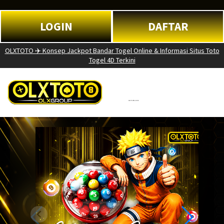
LOGIN
DAFTAR
OLXTOTO ✈️ Konsep Jackpot Bandar Togel Online & Informasi Situs Toto
Togel 4D Terkini