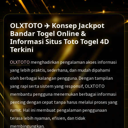
OLXTOTO ✈️ Konsep Jackpot
Bandar Togel Online &
Informasi Situs Toto Togel 4D
Terkini
OLXTOTO
menghadirkan pengalaman akses informasi
yang lebih praktis, sederhana, dan mudah dipahami
oleh berbagai kalangan pengguna. Dengan tampilan
yang rapi serta sistem yang responsif, OLXTOTO
membantu pengguna menemukan berbagai informasi
penting dengan cepat tanpa harus melalui proses yang
rumit. Hal ini membuat pengalaman penggunaan
terasa lebih nyaman, efisien, dan tidak
membingungkan.