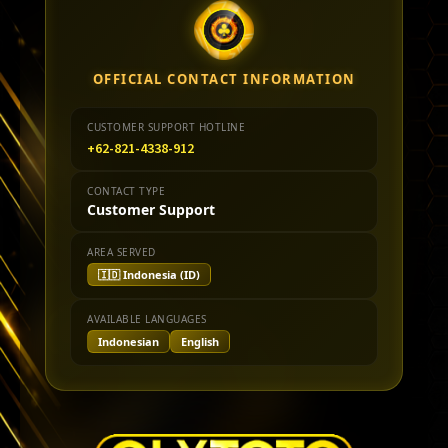
OFFICIAL CONTACT INFORMATION
CUSTOMER SUPPORT HOTLINE
+62-821-4338-912
CONTACT TYPE
Customer Support
AREA SERVED
🇮🇩 Indonesia (ID)
AVAILABLE LANGUAGES
Indonesian
English