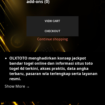
add-ons (0)
VIEW CART
CHECKOUT
Continue shopping
OLXTOTO menghadirkan konsep jackpot
bandar togel online dan informasi situs toto
togel 4d terkini, akses praktis, data angka
terbaru, pasaran wla terlengkap serta layanan
resmi.
Show More →