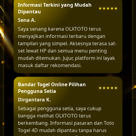
Informasi Terkini yang Mudah
★★★★★
Dipantau
Sena A.
Saya senang karena OLXTOTO terus
menyajikan informasi terbaru dengan
tampilan yang simpel. Aksesnya terasa sat-
set lewat HP dan semua menu penting
mudah ditemukan. Jujur, platform ini layak
masuk daftar rekomendasi.
Bandar Togel Online Pilihan
★★★★★
Pengguna Setia
Dirgantara K.
Sebagai pengguna setia, saya cukup
bangga melihat OLXTOTO terus
berkembang. Informasi pasaran dan Toto
Togel 4D mudah dipantau tanpa harus