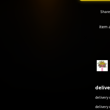
Share
item 
delive
delivery 
delivery