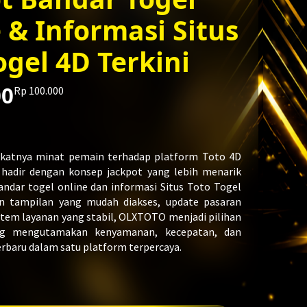
 & Informasi Situs
ogel 4D Terkini
00
Rp 100.000
ral.regular_price
ral.sale_price
katnya minat pemain terhadap platform Toto 4D
hadir dengan konsep jackpot yang lebih menarik
andar togel online dan informasi Situs Toto Togel
an tampilan yang mudah diakses, update pasaran
istem layanan yang stabil, OLXTOTO menjadi pilihan
ng mengutamakan kenyamanan, kecepatan, dan
erbaru dalam satu platform terpercaya.