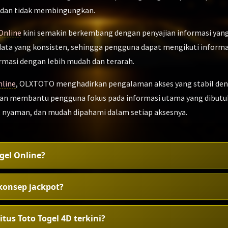
, dan tidak membingungkan.
Online
kini semakin berkembang dengan penyajian informasi yan
ta yang konsisten, sehingga pengguna dapat mengikuti informa
rmasi dengan lebih mudah dan terarah.
nline
, OLXTOTO menghadirkan pengalaman akses yang stabil den
ihan membantu pengguna fokus pada informasi utama yang dibut
nyaman, dan mudah dipahami dalam setiap aksesnya.
gel Online?
konsep jackpot?
us Toto Togel 4D terkini?