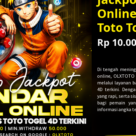
Online
Toto T
Rp 10.0
Translation
Translation
missing:
missing:
en.products.gene
en.products.gene
Di tengah mening
online, OLXTOTO 
melalui layanan b
4D terkini. Deng
yang rapi, serta s
bagi pemain ya
informasi angka t