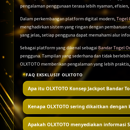
pengalaman penggunaan terasa lebih nyaman, efisien
Dalam perkembangan platform digital modern,
Togel 
menghadirkan sistem yang ringan dengan pembaruan da
yang jelas, setiap pengguna dapat memahami alur info
Sebagai platform yang dikenal sebagai
Bandar Togel O
pengguna. Tampilan yang sederhana dan tidak berleb
OLXTOTO memberikan pengalaman yang lebih praktis, 
FAQ EKSKLUSIF OLXTOTO
Apa itu OLXTOTO Konsep Jackpot Bandar To
Kenapa OLXTOTO sering dikaitkan dengan 
Apakah OLXTOTO menyediakan informasi Sit