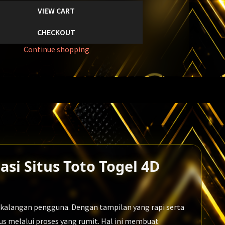
VIEW CART
CHECKOUT
Continue shopping
si Situs Toto Togel 4D
 kalangan pengguna. Dengan tampilan yang rapi serta
 melalui proses yang rumit. Hal ini membuat