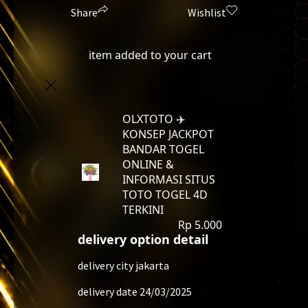
Share
Wishlist
item added to your cart
OLXTOTO ✈️
KONSEP JACKPOT
BANDAR TOGEL
ONLINE &
INFORMASI SITUS
TOTO TOGEL 4D
TERKINI
Rp 5.000
delivery option detail
delivery city
jakarta
delivery date
24/03/2025