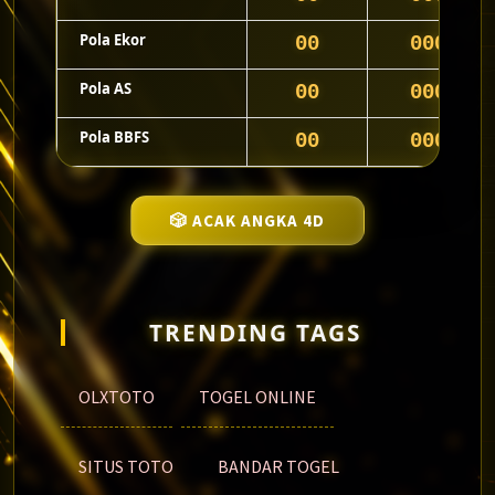
Pola Ekor
00
000
Pola AS
00
000
Pola BBFS
00
000
🎲 ACAK ANGKA 4D
TRENDING TAGS
OLXTOTO
TOGEL ONLINE
SITUS TOTO
BANDAR TOGEL