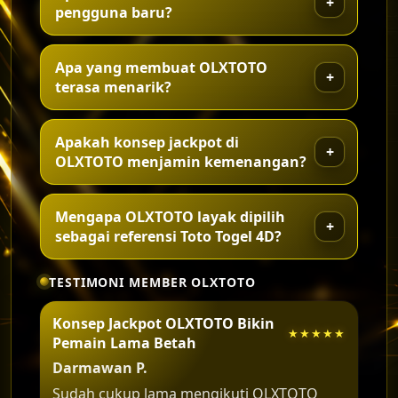
pengguna baru?
Apa yang membuat OLXTOTO
terasa menarik?
Apakah konsep jackpot di
OLXTOTO menjamin kemenangan?
Mengapa OLXTOTO layak dipilih
sebagai referensi Toto Togel 4D?
TESTIMONI MEMBER OLXTOTO
Konsep Jackpot OLXTOTO Bikin
★★★★★
Pemain Lama Betah
Darmawan P.
Sudah cukup lama mengikuti OLXTOTO