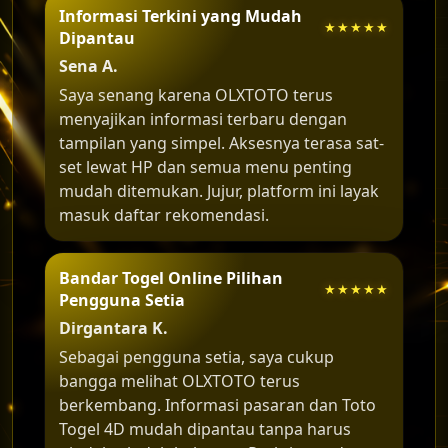
Informasi Terkini yang Mudah
★★★★★
Dipantau
Sena A.
Saya senang karena OLXTOTO terus
menyajikan informasi terbaru dengan
tampilan yang simpel. Aksesnya terasa sat-
set lewat HP dan semua menu penting
mudah ditemukan. Jujur, platform ini layak
masuk daftar rekomendasi.
Bandar Togel Online Pilihan
★★★★★
Pengguna Setia
Dirgantara K.
Sebagai pengguna setia, saya cukup
bangga melihat OLXTOTO terus
berkembang. Informasi pasaran dan Toto
Togel 4D mudah dipantau tanpa harus