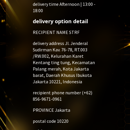
delivery time
Afternoon | 13:00 -
18:00
delivery option detail
RECIPIENT NAME
STRF
delivery address
Jl. Jenderal
Sudirman Kav. 76-78, RT.003
/RW.002, Kelurahan Karet
Kentang ting tung, Kecamatan
Palang merah, Kota Jakarta
barat, Daerah Khusus Ibukota
Jakarta 10221, Indonesia
recipient phone number
(+62)
856-9671-0961
PROVINCE
Jakarta
postal code
10220