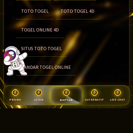
TOTO TOGEL
TOTO TOGEL 4D
TOGEL ONLINE 4D
SITUS TOTO TOGEL
BANDAR TOGEL ONLINE
PROMO
LOGIN
ALTERNATIF
LIVE CHAT
DAFTAR