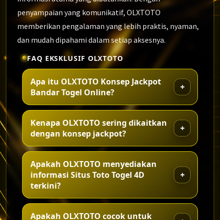
penyampaian yang komunikatif, OLXTOTO
memberikan pengalaman yang lebih praktis, nyaman,
dan mudah dipahami dalam setiap aksesnya.
FAQ EKSKLUSIF OLXTOTO
Apa itu OLXTOTO Konsep Jackpot
Bandar Togel Online?
Kenapa OLXTOTO sering dikaitkan
dengan konsep jackpot?
Apakah OLXTOTO menyediakan
informasi Situs Toto Togel 4D
terkini?
Apakah OLXTOTO cocok untuk