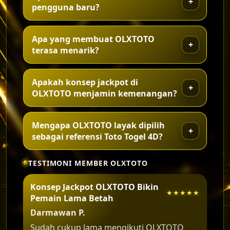
pengguna baru?
Apa yang membuat OLXTOTO
terasa menarik?
Apakah konsep jackpot di
OLXTOTO menjamin kemenangan?
Mengapa OLXTOTO layak dipilih
sebagai referensi Toto Togel 4D?
TESTIMONI MEMBER OLXTOTO
Konsep Jackpot OLXTOTO Bikin
★★★★★
Pemain Lama Betah
Darmawan P.
Sudah cukup lama mengikuti OLXTOTO