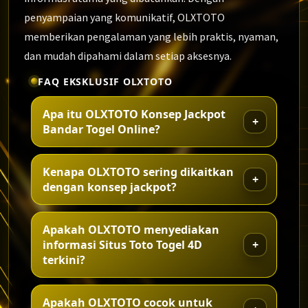
penyampaian yang komunikatif, OLXTOTO
memberikan pengalaman yang lebih praktis, nyaman,
dan mudah dipahami dalam setiap aksesnya.
FAQ EKSKLUSIF OLXTOTO
Apa itu OLXTOTO Konsep Jackpot
Bandar Togel Online?
Kenapa OLXTOTO sering dikaitkan
dengan konsep jackpot?
Apakah OLXTOTO menyediakan
informasi Situs Toto Togel 4D
terkini?
Apakah OLXTOTO cocok untuk