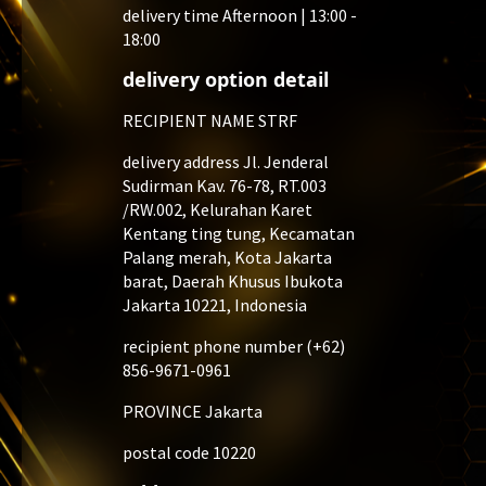
delivery time
Afternoon | 13:00 -
18:00
delivery option detail
RECIPIENT NAME
STRF
delivery address
Jl. Jenderal
Sudirman Kav. 76-78, RT.003
/RW.002, Kelurahan Karet
Kentang ting tung, Kecamatan
Palang merah, Kota Jakarta
barat, Daerah Khusus Ibukota
Jakarta 10221, Indonesia
recipient phone number
(+62)
856-9671-0961
PROVINCE
Jakarta
postal code
10220