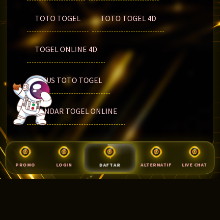
TOTO TOGEL
TOTO TOGEL 4D
TOGEL ONLINE 4D
SITUS TOTO TOGEL
BANDAR TOGEL ONLINE
DAFTAR
PROMO
LOGIN
ALTERNATIF
LIVE CHAT