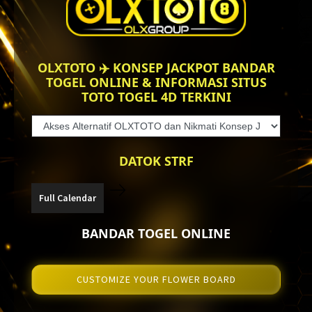
OLXTOTO ✈️ KONSEP JACKPOT BANDAR
TOGEL ONLINE & INFORMASI SITUS
TOTO TOGEL 4D TERKINI
DATOK STRF
BANDAR TOGEL ONLINE
CUSTOMIZE YOUR FLOWER BOARD