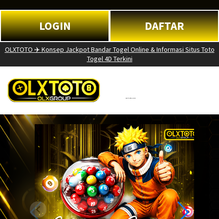
LOGIN
DAFTAR
OLXTOTO ✈️ Konsep Jackpot Bandar Togel Online & Informasi Situs Toto
Togel 4D Terkini