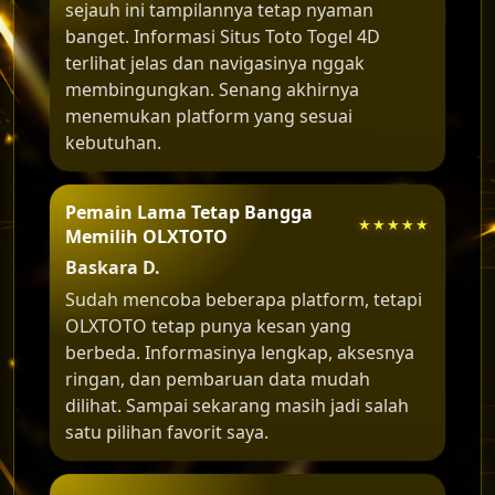
sejauh ini tampilannya tetap nyaman
banget. Informasi Situs Toto Togel 4D
terlihat jelas dan navigasinya nggak
membingungkan. Senang akhirnya
menemukan platform yang sesuai
kebutuhan.
Pemain Lama Tetap Bangga
★★★★★
Memilih OLXTOTO
Baskara D.
Sudah mencoba beberapa platform, tetapi
OLXTOTO tetap punya kesan yang
berbeda. Informasinya lengkap, aksesnya
ringan, dan pembaruan data mudah
dilihat. Sampai sekarang masih jadi salah
satu pilihan favorit saya.