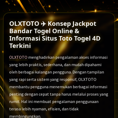
OLXTOTO ✈️ Konsep Jackpot
Bandar Togel Online &
Informasi Situs Toto Togel 4D
Terkini
OLXTOTO
menghadirkan pengalaman akses informasi
yang lebih praktis, sederhana, dan mudah dipahami
oleh berbagai kalangan pengguna. Dengan tampilan
yang rapi serta sistem yang responsif, OLXTOTO
membantu pengguna menemukan berbagai informasi
penting dengan cepat tanpa harus melalui proses yang
rumit. Hal ini membuat pengalaman penggunaan
terasa lebih nyaman, efisien, dan tidak
membingungkan.