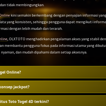
, dan tidak membingungkan.
Online
kini semakin berkembang dengan penyajian informasi yan
ta yang konsisten, sehingga pengguna dapat mengikuti informa
rmasi dengan lebih mudah dan terarah.
nline
, OLXTOTO menghadirkan pengalaman akses yang stabil den
ihan membantu pengguna fokus pada informasi utama yang dibut
nyaman, dan mudah dipahami dalam setiap aksesnya.
gel Online?
konsep jackpot?
us Toto Togel 4D terkini?