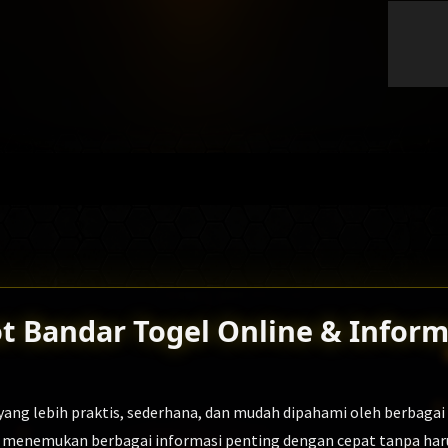
 Bandar Togel Online & Informa
ng lebih praktis, sederhana, dan mudah dipahami oleh berbagai
enemukan berbagai informasi penting dengan cepat tanpa harus