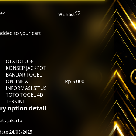
Wishlist
added to your cart
OLXTOTO ✈️
KONSEP JACKPOT
BANDAR TOGEL
ONLINE &
Rp 5.000
INFORMASI SITUS
TOTO TOGEL 4D
TERKINI
ry option detail
city
jakarta
 date
24/03/2025