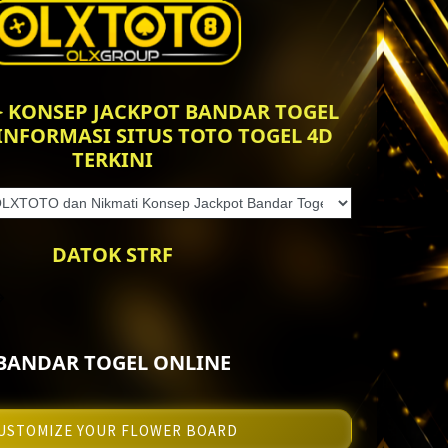
️ KONSEP JACKPOT BANDAR TOGEL
INFORMASI SITUS TOTO TOGEL 4D
TERKINI
DATOK STRF
BANDAR TOGEL ONLINE
USTOMIZE YOUR FLOWER BOARD