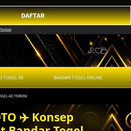
DAFTAR
Terkini
O TOGEL 4D
BANDAR TOGEL ONLINE
GEL 4D TERKINI
TO ✈️ Konsep
t Bandar Togel