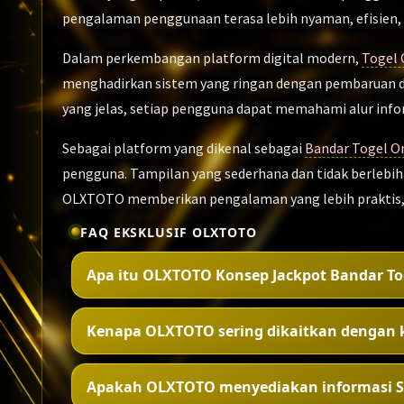
pengalaman penggunaan terasa lebih nyaman, efisien
Dalam perkembangan platform digital modern,
Togel 
menghadirkan sistem yang ringan dengan pembaruan da
yang jelas, setiap pengguna dapat memahami alur info
Sebagai platform yang dikenal sebagai
Bandar Togel O
pengguna. Tampilan yang sederhana dan tidak berleb
OLXTOTO memberikan pengalaman yang lebih praktis, 
FAQ EKSKLUSIF OLXTOTO
Apa itu OLXTOTO Konsep Jackpot Bandar To
Kenapa OLXTOTO sering dikaitkan dengan 
Apakah OLXTOTO menyediakan informasi Sit