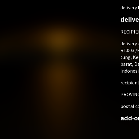
delivery
delive
RECIPI
delivery
RT.003 /
tung, Ke
barat, D
Indonesi
recipie
PROVIN
postal c
add-on