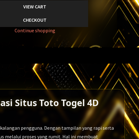
VIEW CART
CHECKOUT
Continue shopping
si Situs Toto Togel 4D
 kalangan pengguna. Dengan tampilan yang rapi serta
 melalui proses yang rumit. Hal ini membuat