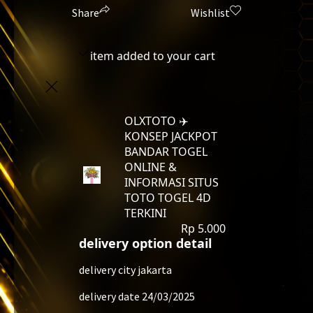
Share
Wishlist
item added to your cart
OLXTOTO ✈️
KONSEP JACKPOT
BANDAR TOGEL
ONLINE &
INFORMASI SITUS
TOTO TOGEL 4D
TERKINI
Rp 5.000
delivery option detail
delivery city
jakarta
delivery date
24/03/2025