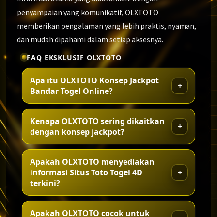
penyampaian yang komunikatif, OLXTOTO
memberikan pengalaman yang lebih praktis, nyaman,
dan mudah dipahami dalam setiap aksesnya.
FAQ EKSKLUSIF OLXTOTO
Apa itu OLXTOTO Konsep Jackpot
Bandar Togel Online?
Kenapa OLXTOTO sering dikaitkan
dengan konsep jackpot?
Apakah OLXTOTO menyediakan
informasi Situs Toto Togel 4D
terkini?
Apakah OLXTOTO cocok untuk