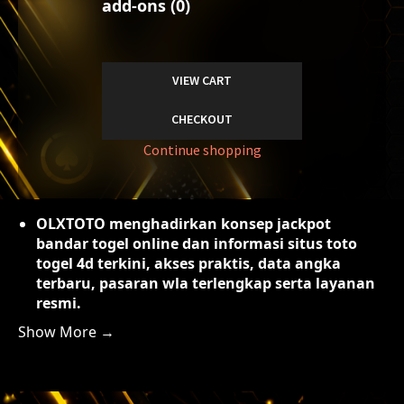
add-ons (0)
VIEW CART
CHECKOUT
Continue shopping
OLXTOTO menghadirkan konsep jackpot
bandar togel online dan informasi situs toto
togel 4d terkini, akses praktis, data angka
terbaru, pasaran wla terlengkap serta layanan
resmi.
Show More →