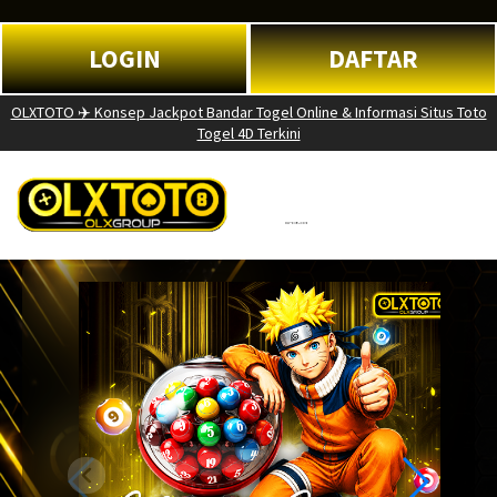
LOGIN
DAFTAR
OLXTOTO ✈️ Konsep Jackpot Bandar Togel Online & Informasi Situs Toto
Togel 4D Terkini