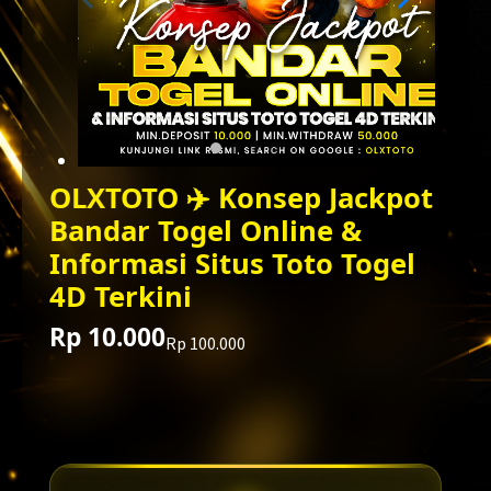
OLXTOTO ✈️ Konsep Jackpot
Bandar Togel Online &
Informasi Situs Toto Togel
4D Terkini
Rp 10.000
Translation
Translation
Rp 100.000
missing:
missing:
en.products.general.regular_price
en.products.general.sale_price