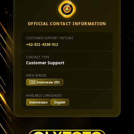
OFFICIAL CONTACT INFORMATION
CUSTOMER SUPPORT HOTLINE
+62-821-4338-912
CONTACT TYPE
Customer Support
AREA SERVED
🇮🇩 Indonesia (ID)
AVAILABLE LANGUAGES
Indonesian
English