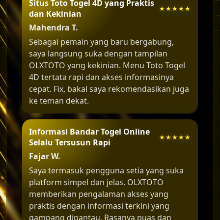
Situs Toto Togel 4D yang Praktis
★★★★★
dan Kekinian
Mahendra T.
Sebagai pemain yang baru bergabung,
saya langsung suka dengan tampilan
OLXTOTO yang kekinian. Menu Toto Togel
4D tertata rapi dan akses informasinya
cepat. Fix, bakal saya rekomendasikan juga
ke teman dekat.
Informasi Bandar Togel Online
★★★★★
Selalu Tersusun Rapi
Fajar W.
Saya termasuk pengguna setia yang suka
platform simpel dan jelas. OLXTOTO
memberikan pengalaman akses yang
praktis dengan informasi terkini yang
gampang dipantau. Rasanya puas dan