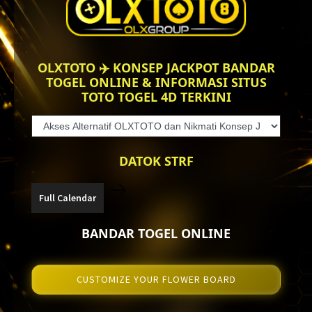
OLXTOTO ✈️ KONSEP JACKPOT BANDAR
TOGEL ONLINE & INFORMASI SITUS
TOTO TOGEL 4D TERKINI
DATOK STRF
BANDAR TOGEL ONLINE
CUSTOMIZE YOUR FLOWER BOARD