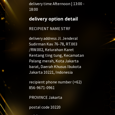
delivery time
Afternoon | 13:00 -
18:00
delivery option detail
RECIPIENT NAME
STRF
delivery address
Jl. Jenderal
Sudirman Kav. 76-78, RT.003
/RW.002, Kelurahan Karet
Kentang ting tung, Kecamatan
Palang merah, Kota Jakarta
barat, Daerah Khusus Ibukota
Jakarta 10221, Indonesia
recipient phone number
(+62)
856-9671-0961
PROVINCE
Jakarta
postal code
10220