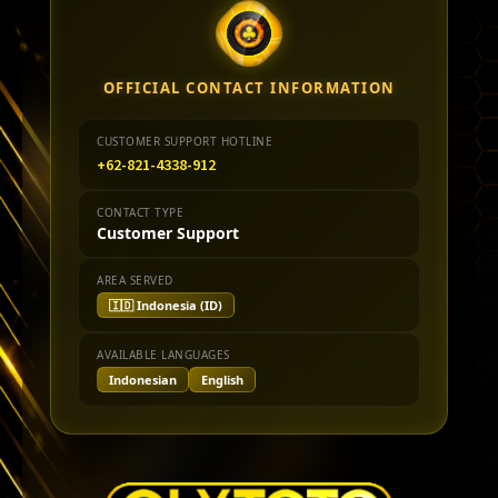
OFFICIAL CONTACT INFORMATION
CUSTOMER SUPPORT HOTLINE
+62-821-4338-912
CONTACT TYPE
Customer Support
AREA SERVED
🇮🇩 Indonesia (ID)
AVAILABLE LANGUAGES
Indonesian
English