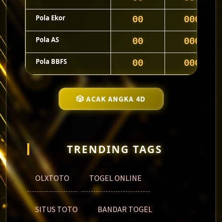
Pola Ekor
00
000
Pola AS
00
000
Pola BBFS
00
000
🎲 ACAK ANGKA 4D
TRENDING TAGS
OLXTOTO
TOGEL ONLINE
SITUS TOTO
BANDAR TOGEL