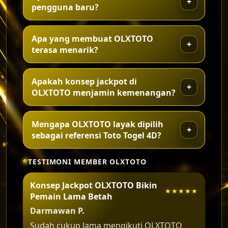
pengguna baru?
Apa yang membuat OLXTOTO
terasa menarik?
Apakah konsep jackpot di
OLXTOTO menjamin kemenangan?
Mengapa OLXTOTO layak dipilih
sebagai referensi Toto Togel 4D?
TESTIMONI MEMBER OLXTOTO
Konsep Jackpot OLXTOTO Bikin
★★★★★
Pemain Lama Betah
Darmawan P.
Sudah cukup lama mengikuti OLXTOTO