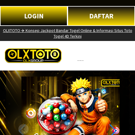
LOGIN
DAFTAR
OLXTOTO ✈️ Konsep Jackpot Bandar Togel Online & Informasi Situs Toto
Togel 4D Terkini