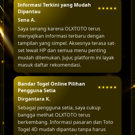
Informasi Terkini yang Mudah
★★★★★
Dipantau
Sena A.
Saya senang karena OLXTOTO terus
menyajikan informasi terbaru dengan
tampilan yang simpel. Aksesnya terasa sat-
set lewat HP dan semua menu penting
mudah ditemukan. Jujur, platform ini layak
masuk daftar rekomendasi.
Bandar Togel Online Pilihan
★★★★★
Pengguna Setia
Dirgantara K.
Sebagai pengguna setia, saya cukup
bangga melihat OLXTOTO terus
berkembang. Informasi pasaran dan Toto
Togel 4D mudah dipantau tanpa harus