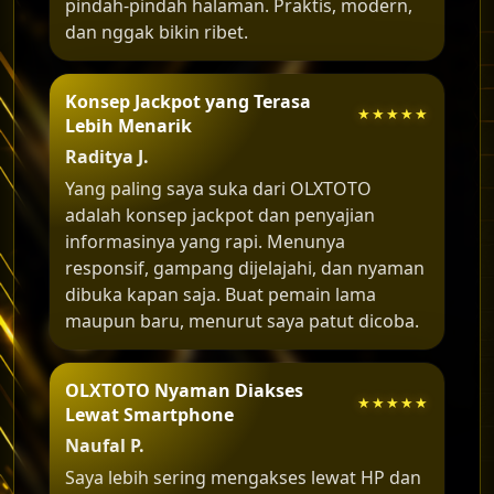
pindah-pindah halaman. Praktis, modern,
dan nggak bikin ribet.
Konsep Jackpot yang Terasa
★★★★★
Lebih Menarik
Raditya J.
Yang paling saya suka dari OLXTOTO
adalah konsep jackpot dan penyajian
informasinya yang rapi. Menunya
responsif, gampang dijelajahi, dan nyaman
dibuka kapan saja. Buat pemain lama
maupun baru, menurut saya patut dicoba.
OLXTOTO Nyaman Diakses
★★★★★
Lewat Smartphone
Naufal P.
Saya lebih sering mengakses lewat HP dan