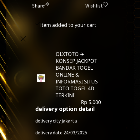
Share
Wishlist
item added to your cart
OLXTOTO ✈️
KONSEP JACKPOT
BANDAR TOGEL
ONLINE &
INFORMASI SITUS
TOTO TOGEL 4D
TERKINI
Rp 5.000
delivery option detail
delivery city
jakarta
delivery date
24/03/2025