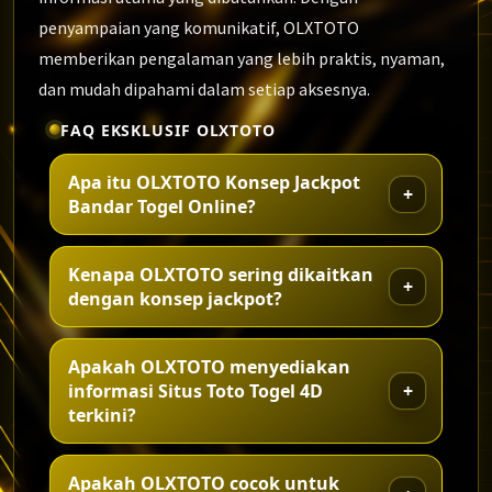
penyampaian yang komunikatif, OLXTOTO
memberikan pengalaman yang lebih praktis, nyaman,
dan mudah dipahami dalam setiap aksesnya.
FAQ EKSKLUSIF OLXTOTO
Apa itu OLXTOTO Konsep Jackpot
Bandar Togel Online?
Kenapa OLXTOTO sering dikaitkan
dengan konsep jackpot?
Apakah OLXTOTO menyediakan
informasi Situs Toto Togel 4D
terkini?
Apakah OLXTOTO cocok untuk