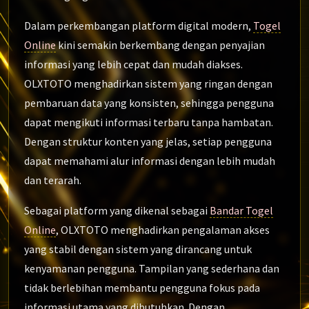
Dalam perkembangan platform digital modern,
Togel
Online
kini semakin berkembang dengan penyajian
informasi yang lebih cepat dan mudah diakses.
OLXTOTO menghadirkan sistem yang ringan dengan
pembaruan data yang konsisten, sehingga pengguna
dapat mengikuti informasi terbaru tanpa hambatan.
Dengan struktur konten yang jelas, setiap pengguna
dapat memahami alur informasi dengan lebih mudah
dan terarah.
Sebagai platform yang dikenal sebagai
Bandar Togel
Online
, OLXTOTO menghadirkan pengalaman akses
yang stabil dengan sistem yang dirancang untuk
kenyamanan pengguna. Tampilan yang sederhana dan
tidak berlebihan membantu pengguna fokus pada
informasi utama yang dibutuhkan. Dengan