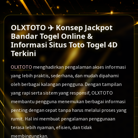
OLXTOTO ✈️ Konsep Jackpot
Bandar Togel Online &
Informasi Situs Toto Togel 4D
Terkini
OLXTOTO
menghadirkan pengalaman akses informasi
yang lebih praktis, sederhana, dan mudah dipahami
oleh berbagai kalangan pengguna. Dengan tampilan
yang rapi serta sistem yang responsif, OLXTOTO
membantu pengguna menemukan berbagai informasi
penting dengan cepat tanpa harus melalui proses yang
rumit. Hal ini membuat pengalaman penggunaan
terasa lebih nyaman, efisien, dan tidak
membingungkan.