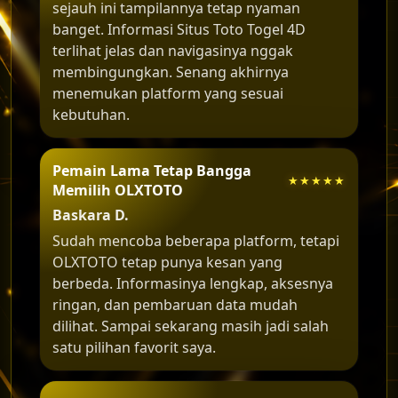
sejauh ini tampilannya tetap nyaman
banget. Informasi Situs Toto Togel 4D
terlihat jelas dan navigasinya nggak
membingungkan. Senang akhirnya
menemukan platform yang sesuai
kebutuhan.
Pemain Lama Tetap Bangga
★★★★★
Memilih OLXTOTO
Baskara D.
Sudah mencoba beberapa platform, tetapi
OLXTOTO tetap punya kesan yang
berbeda. Informasinya lengkap, aksesnya
ringan, dan pembaruan data mudah
dilihat. Sampai sekarang masih jadi salah
satu pilihan favorit saya.