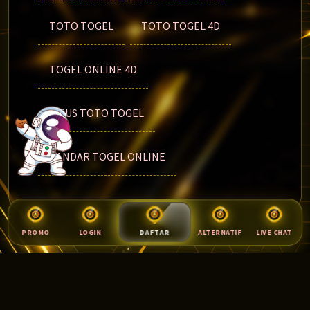
TOTO TOGEL
TOTO TOGEL 4D
TOGEL ONLINE 4D
SITUS TOTO TOGEL
BANDAR TOGEL ONLINE
DAFTAR
PROMO
LOGIN
ALTERNATIF
LIVE CHAT