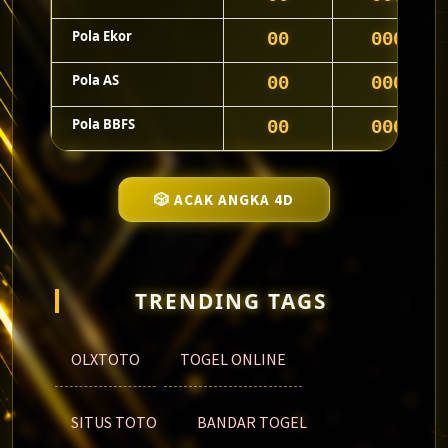
Pola Ekor
00
000
Pola AS
00
000
Pola BBFS
00
000
🎲 ACAK ANGKA 4D
TRENDING TAGS
OLXTOTO
TOGEL ONLINE
SITUS TOTO
BANDAR TOGEL