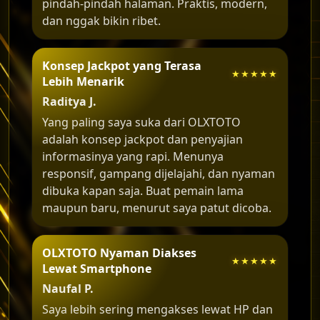
pindah-pindah halaman. Praktis, modern,
dan nggak bikin ribet.
Konsep Jackpot yang Terasa
★★★★★
Lebih Menarik
Raditya J.
Yang paling saya suka dari OLXTOTO
adalah konsep jackpot dan penyajian
informasinya yang rapi. Menunya
responsif, gampang dijelajahi, dan nyaman
dibuka kapan saja. Buat pemain lama
maupun baru, menurut saya patut dicoba.
OLXTOTO Nyaman Diakses
★★★★★
Lewat Smartphone
Naufal P.
Saya lebih sering mengakses lewat HP dan