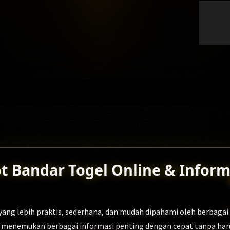
 Bandar Togel Online & Informa
ng lebih praktis, sederhana, dan mudah dipahami oleh berbagai
enemukan berbagai informasi penting dengan cepat tanpa harus