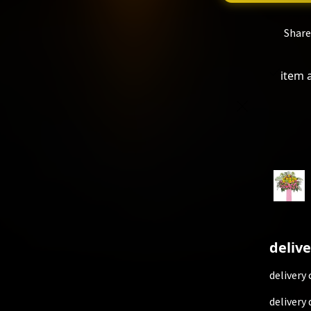
Share
item 
delive
delivery 
delivery