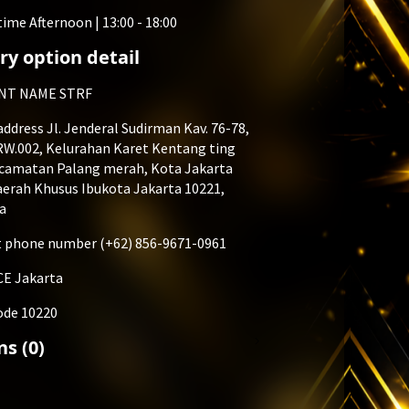
 time
Afternoon | 13:00 - 18:00
ry option detail
ENT NAME
STRF
 address
Jl. Jenderal Sudirman Kav. 76-78,
RW.002, Kelurahan Karet Kentang ting
camatan Palang merah, Kota Jakarta
aerah Khusus Ibukota Jakarta 10221,
a
nt phone number
(+62) 856-9671-0961
CE
Jakarta
ode
10220
s (0)