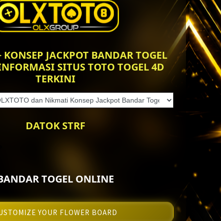
️ KONSEP JACKPOT BANDAR TOGEL
INFORMASI SITUS TOTO TOGEL 4D
TERKINI
DATOK STRF
BANDAR TOGEL ONLINE
USTOMIZE YOUR FLOWER BOARD