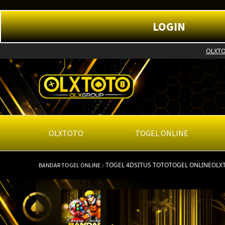
LOGIN
OLXTOT
OLXTOTO
TOGEL ONLINE
TOGEL 4D
SITUS TOTO
TOGEL ONLINE
OLXT
BANDAR TOGEL ONLINE