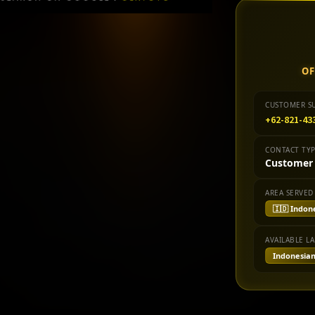
OF
CUSTOMER S
+62-821-43
CONTACT TY
Customer
AREA SERVED
🇮🇩 Indone
AVAILABLE L
Indonesia