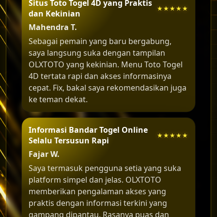
Situs Toto Togel 4D yang Praktis
★★★★★
dan Kekinian
Mahendra T.
Sebagai pemain yang baru bergabung,
saya langsung suka dengan tampilan
OLXTOTO yang kekinian. Menu Toto Togel
4D tertata rapi dan akses informasinya
cepat. Fix, bakal saya rekomendasikan juga
ke teman dekat.
Informasi Bandar Togel Online
★★★★★
Selalu Tersusun Rapi
Fajar W.
Saya termasuk pengguna setia yang suka
platform simpel dan jelas. OLXTOTO
memberikan pengalaman akses yang
praktis dengan informasi terkini yang
gampang dipantau. Rasanya puas dan