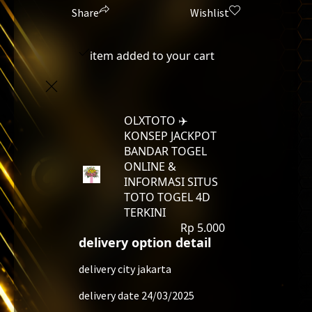
Share
Wishlist
item added to your cart
OLXTOTO ✈️
KONSEP JACKPOT
BANDAR TOGEL
ONLINE &
INFORMASI SITUS
TOTO TOGEL 4D
TERKINI
Rp 5.000
delivery option detail
delivery city
jakarta
delivery date
24/03/2025