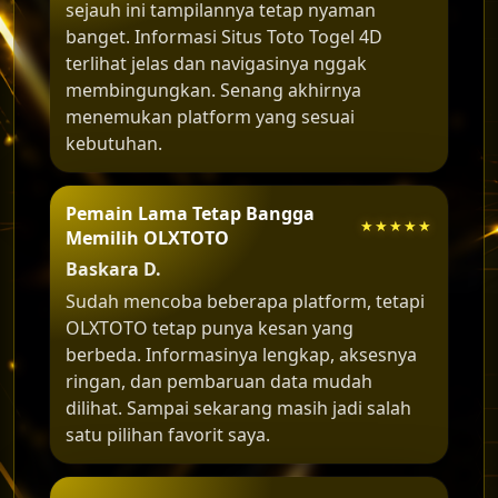
sejauh ini tampilannya tetap nyaman
banget. Informasi Situs Toto Togel 4D
terlihat jelas dan navigasinya nggak
membingungkan. Senang akhirnya
menemukan platform yang sesuai
kebutuhan.
Pemain Lama Tetap Bangga
★★★★★
Memilih OLXTOTO
Baskara D.
Sudah mencoba beberapa platform, tetapi
OLXTOTO tetap punya kesan yang
berbeda. Informasinya lengkap, aksesnya
ringan, dan pembaruan data mudah
dilihat. Sampai sekarang masih jadi salah
satu pilihan favorit saya.