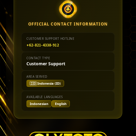
OFFICIAL CONTACT INFORMATION
CUSTOMER SUPPORT HOTLINE
+62-821-4338-912
CONTACT TYPE
Customer Support
AREA SERVED
🇮🇩 Indonesia (ID)
AVAILABLE LANGUAGES
Indonesian
English