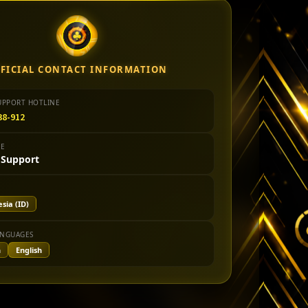
FICIAL CONTACT INFORMATION
UPPORT HOTLINE
38-912
PE
 Support
sia (ID)
ANGUAGES
n
English