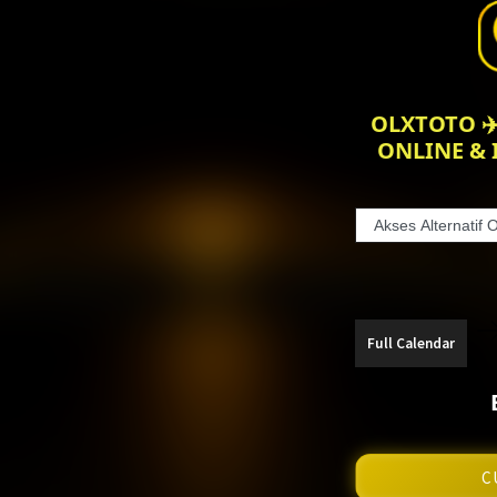
OLXTOTO ✈
ONLINE & 
C