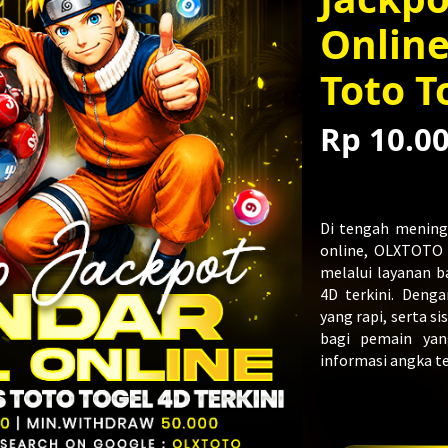
Online
Toto T
Rp 10.0
Translation
Translation
missing:
missing:
en.products.gene
en.products.gene
Di tengah mening
online, OLXTOTO 
melalui layanan b
4D terkini. Deng
yang rapi, serta s
bagi pemain ya
informasi angka t