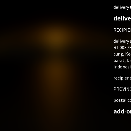
delivery
delive
RECIPI
delivery
RT.003 /
tung, Ke
barat, D
Indonesi
recipie
PROVIN
postal c
add-on