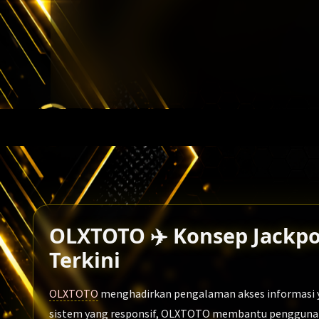
OLXTOTO ✈️ Konsep Jackpot
Terkini
OLXTOTO
menghadirkan pengalaman akses informasi ya
sistem yang responsif, OLXTOTO membantu pengguna m