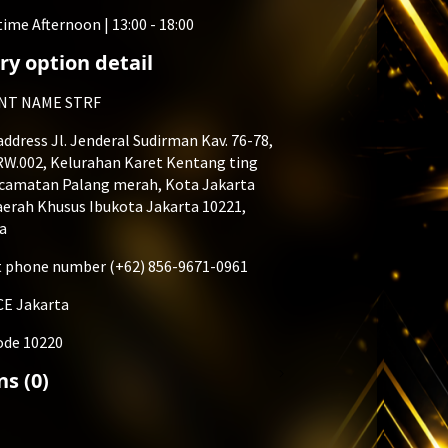
 time
Afternoon | 13:00 - 18:00
ry option detail
ENT NAME
STRF
 address
Jl. Jenderal Sudirman Kav. 76-78,
RW.002, Kelurahan Karet Kentang ting
camatan Palang merah, Kota Jakarta
aerah Khusus Ibukota Jakarta 10221,
a
nt phone number
(+62) 856-9671-0961
CE
Jakarta
ode
10220
s (0)