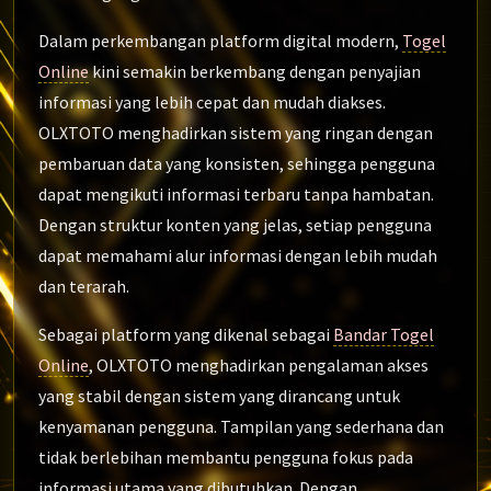
Dalam perkembangan platform digital modern,
Togel
Online
kini semakin berkembang dengan penyajian
informasi yang lebih cepat dan mudah diakses.
OLXTOTO menghadirkan sistem yang ringan dengan
pembaruan data yang konsisten, sehingga pengguna
dapat mengikuti informasi terbaru tanpa hambatan.
Dengan struktur konten yang jelas, setiap pengguna
dapat memahami alur informasi dengan lebih mudah
dan terarah.
Sebagai platform yang dikenal sebagai
Bandar Togel
Online
, OLXTOTO menghadirkan pengalaman akses
yang stabil dengan sistem yang dirancang untuk
kenyamanan pengguna. Tampilan yang sederhana dan
tidak berlebihan membantu pengguna fokus pada
informasi utama yang dibutuhkan. Dengan