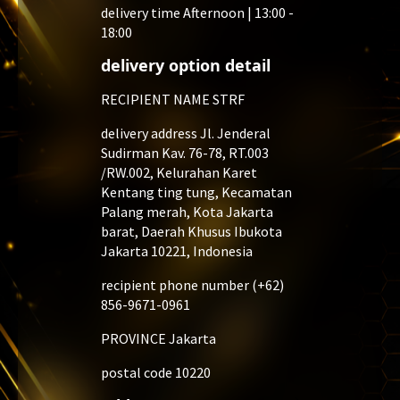
delivery time
Afternoon | 13:00 -
18:00
delivery option detail
RECIPIENT NAME
STRF
delivery address
Jl. Jenderal
Sudirman Kav. 76-78, RT.003
/RW.002, Kelurahan Karet
Kentang ting tung, Kecamatan
Palang merah, Kota Jakarta
barat, Daerah Khusus Ibukota
Jakarta 10221, Indonesia
recipient phone number
(+62)
856-9671-0961
PROVINCE
Jakarta
postal code
10220