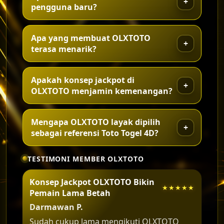
pengguna baru?
Apa yang membuat OLXTOTO
terasa menarik?
Apakah konsep jackpot di
OLXTOTO menjamin kemenangan?
Mengapa OLXTOTO layak dipilih
sebagai referensi Toto Togel 4D?
TESTIMONI MEMBER OLXTOTO
Konsep Jackpot OLXTOTO Bikin
★★★★★
Pemain Lama Betah
Darmawan P.
Sudah cukup lama mengikuti OLXTOTO