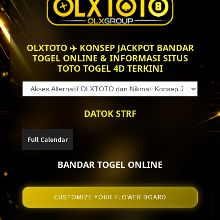
OLXTOTO ✈️ KONSEP JACKPOT BANDAR
TOGEL ONLINE & INFORMASI SITUS
TOTO TOGEL 4D TERKINI
DATOK STRF
BANDAR TOGEL ONLINE
CUSTOMIZE YOUR FLOWER BOARD