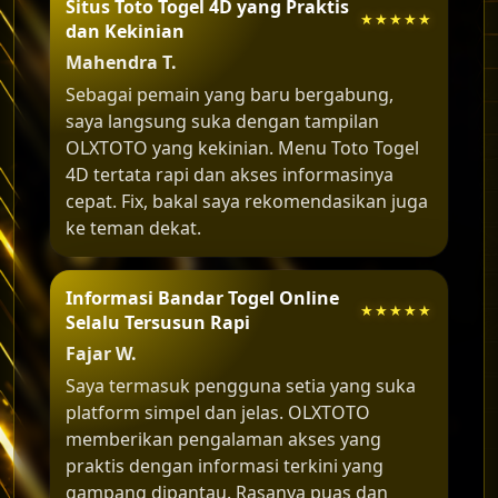
Situs Toto Togel 4D yang Praktis
★★★★★
dan Kekinian
Mahendra T.
Sebagai pemain yang baru bergabung,
saya langsung suka dengan tampilan
OLXTOTO yang kekinian. Menu Toto Togel
4D tertata rapi dan akses informasinya
cepat. Fix, bakal saya rekomendasikan juga
ke teman dekat.
Informasi Bandar Togel Online
★★★★★
Selalu Tersusun Rapi
Fajar W.
Saya termasuk pengguna setia yang suka
platform simpel dan jelas. OLXTOTO
memberikan pengalaman akses yang
praktis dengan informasi terkini yang
gampang dipantau. Rasanya puas dan