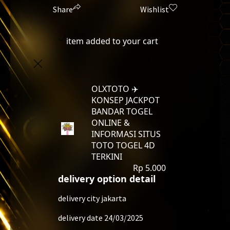
Share
Wishlist
item added to your cart
OLXTOTO ✈️
KONSEP JACKPOT
BANDAR TOGEL
ONLINE &
INFORMASI SITUS
TOTO TOGEL 4D
TERKINI
Rp 5.000
delivery option detail
delivery city
jakarta
delivery date
24/03/2025