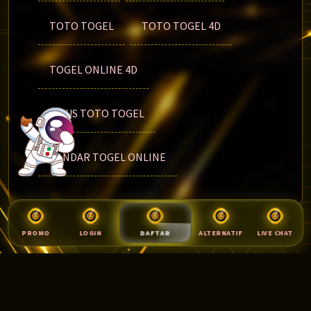
TOTO TOGEL
TOTO TOGEL 4D
TOGEL ONLINE 4D
SITUS TOTO TOGEL
BANDAR TOGEL ONLINE
DAFTAR
PROMO
LOGIN
ALTERNATIF
LIVE CHAT