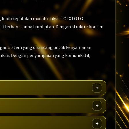
g lebih cepat dan mudah diakses. OLXTOTO
si terbaru tanpa hambatan. Dengan struktur konten
gan sistem yang dirancang untuk kenyamanan
uhkan. Dengan penyampaian yang komunikatif,