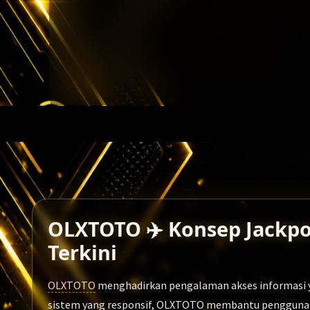
OLXTOTO ✈️ Konsep Jackpot
Terkini
OLXTOTO
menghadirkan pengalaman akses informasi ya
sistem yang responsif, OLXTOTO membantu pengguna m