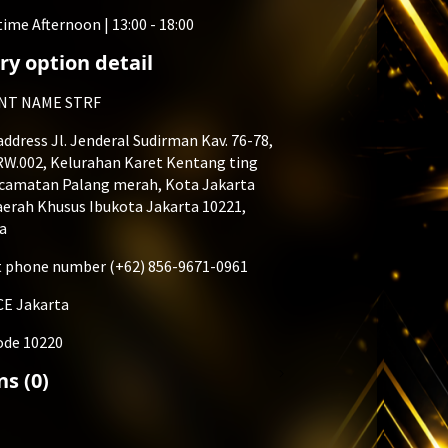
 time
Afternoon | 13:00 - 18:00
ry option detail
ENT NAME
STRF
 address
Jl. Jenderal Sudirman Kav. 76-78,
RW.002, Kelurahan Karet Kentang ting
camatan Palang merah, Kota Jakarta
aerah Khusus Ibukota Jakarta 10221,
a
nt phone number
(+62) 856-9671-0961
CE
Jakarta
ode
10220
s (0)