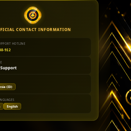
FICIAL CONTACT INFORMATION
UPPORT HOTLINE
38-912
PE
 Support
sia (ID)
ANGUAGES
n
English