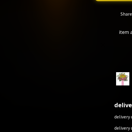
Share
item 
delive
delivery 
delivery