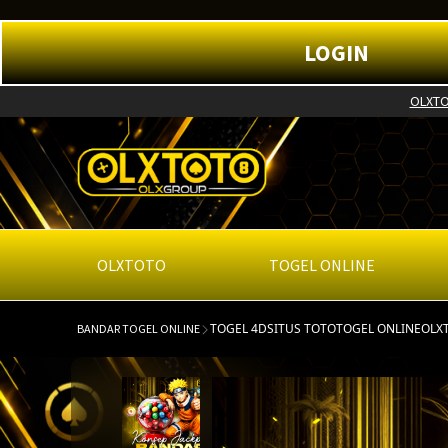
LOGIN
OLXTOT
OLXTOTO
TOGEL ONLINE
TOGEL 4D
SITUS TOTO
TOGEL ONLINE
OLXT
BANDAR TOGEL ONLINE