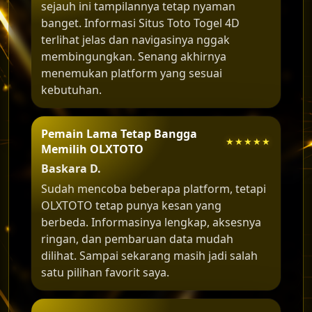
sejauh ini tampilannya tetap nyaman
banget. Informasi Situs Toto Togel 4D
terlihat jelas dan navigasinya nggak
membingungkan. Senang akhirnya
menemukan platform yang sesuai
kebutuhan.
Pemain Lama Tetap Bangga
★★★★★
Memilih OLXTOTO
Baskara D.
Sudah mencoba beberapa platform, tetapi
OLXTOTO tetap punya kesan yang
berbeda. Informasinya lengkap, aksesnya
ringan, dan pembaruan data mudah
dilihat. Sampai sekarang masih jadi salah
satu pilihan favorit saya.