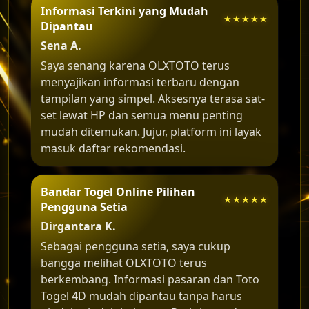
Informasi Terkini yang Mudah
★★★★★
Dipantau
Sena A.
Saya senang karena OLXTOTO terus
menyajikan informasi terbaru dengan
tampilan yang simpel. Aksesnya terasa sat-
set lewat HP dan semua menu penting
mudah ditemukan. Jujur, platform ini layak
masuk daftar rekomendasi.
Bandar Togel Online Pilihan
★★★★★
Pengguna Setia
Dirgantara K.
Sebagai pengguna setia, saya cukup
bangga melihat OLXTOTO terus
berkembang. Informasi pasaran dan Toto
Togel 4D mudah dipantau tanpa harus