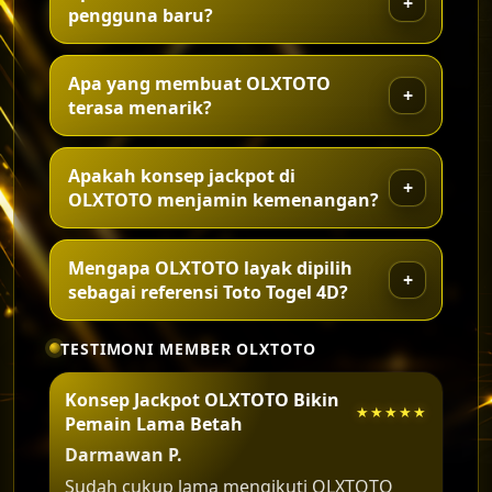
pengguna baru?
Apa yang membuat OLXTOTO
terasa menarik?
Apakah konsep jackpot di
OLXTOTO menjamin kemenangan?
Mengapa OLXTOTO layak dipilih
sebagai referensi Toto Togel 4D?
TESTIMONI MEMBER OLXTOTO
Konsep Jackpot OLXTOTO Bikin
★★★★★
Pemain Lama Betah
Darmawan P.
Sudah cukup lama mengikuti OLXTOTO