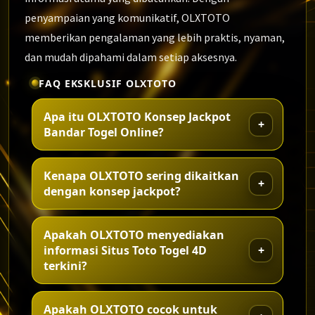
penyampaian yang komunikatif, OLXTOTO
memberikan pengalaman yang lebih praktis, nyaman,
dan mudah dipahami dalam setiap aksesnya.
FAQ EKSKLUSIF OLXTOTO
Apa itu OLXTOTO Konsep Jackpot
Bandar Togel Online?
Kenapa OLXTOTO sering dikaitkan
dengan konsep jackpot?
Apakah OLXTOTO menyediakan
informasi Situs Toto Togel 4D
terkini?
Apakah OLXTOTO cocok untuk