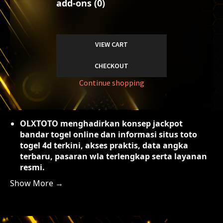
add-ons (0)
VIEW CART
CHECKOUT
Continue shopping
OLXTOTO menghadirkan konsep jackpot
bandar togel online dan informasi situs toto
togel 4d terkini, akses praktis, data angka
terbaru, pasaran wla terlengkap serta layanan
resmi.
Show More →