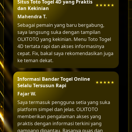
Situs Toto Togel 4D yang Praktis
★★★★★
dan Kekinian
Mahendra T.
Sebagai pemain yang baru bergabung,
saya langsung suka dengan tampilan
OLXTOTO yang kekinian. Menu Toto Togel
4D tertata rapi dan akses informasinya
cepat. Fix, bakal saya rekomendasikan juga
ke teman dekat.
Informasi Bandar Togel Online
★★★★★
Selalu Tersusun Rapi
Fajar W.
Saya termasuk pengguna setia yang suka
platform simpel dan jelas. OLXTOTO
memberikan pengalaman akses yang
praktis dengan informasi terkini yang
gampang dipantau. Rasanya puas dan