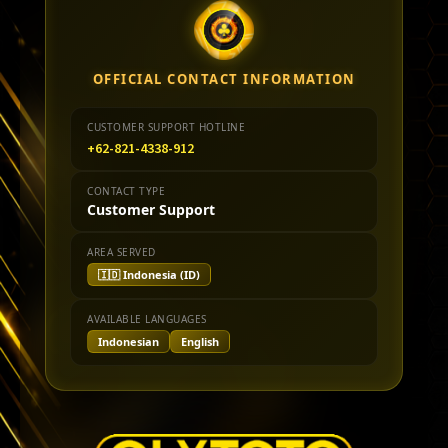
OFFICIAL CONTACT INFORMATION
CUSTOMER SUPPORT HOTLINE
+62-821-4338-912
CONTACT TYPE
Customer Support
AREA SERVED
🇮🇩 Indonesia (ID)
AVAILABLE LANGUAGES
Indonesian
English