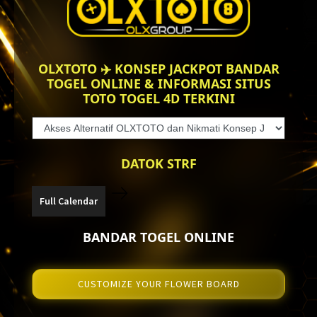
OLXTOTO ✈️ KONSEP JACKPOT BANDAR
TOGEL ONLINE & INFORMASI SITUS
TOTO TOGEL 4D TERKINI
DATOK STRF
BANDAR TOGEL ONLINE
CUSTOMIZE YOUR FLOWER BOARD