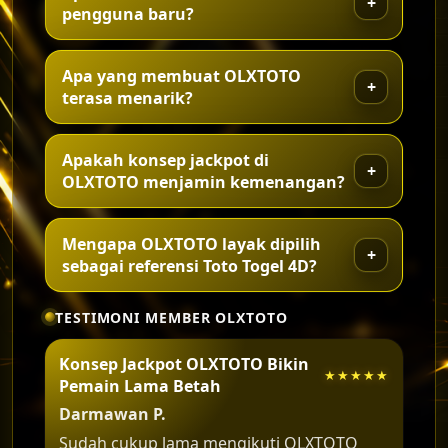
pengguna baru?
Apa yang membuat OLXTOTO
terasa menarik?
Apakah konsep jackpot di
OLXTOTO menjamin kemenangan?
Mengapa OLXTOTO layak dipilih
sebagai referensi Toto Togel 4D?
TESTIMONI MEMBER OLXTOTO
Konsep Jackpot OLXTOTO Bikin
★★★★★
Pemain Lama Betah
Darmawan P.
Sudah cukup lama mengikuti OLXTOTO