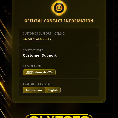
OFFICIAL CONTACT INFORMATION
CUSTOMER SUPPORT HOTLINE
+62-821-4338-912
CONTACT TYPE
Customer Support
AREA SERVED
🇮🇩 Indonesia (ID)
AVAILABLE LANGUAGES
Indonesian
English