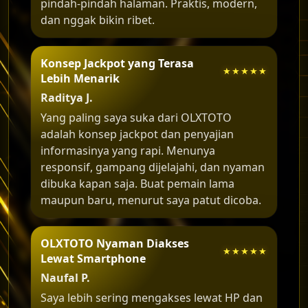
pindah-pindah halaman. Praktis, modern,
dan nggak bikin ribet.
Konsep Jackpot yang Terasa
★★★★★
Lebih Menarik
Raditya J.
Yang paling saya suka dari OLXTOTO
adalah konsep jackpot dan penyajian
informasinya yang rapi. Menunya
responsif, gampang dijelajahi, dan nyaman
dibuka kapan saja. Buat pemain lama
maupun baru, menurut saya patut dicoba.
OLXTOTO Nyaman Diakses
★★★★★
Lewat Smartphone
Naufal P.
Saya lebih sering mengakses lewat HP dan