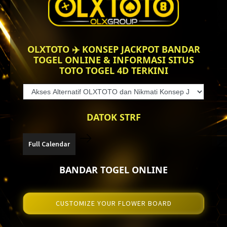
OLXTOTO ✈️ KONSEP JACKPOT BANDAR
TOGEL ONLINE & INFORMASI SITUS
TOTO TOGEL 4D TERKINI
DATOK STRF
BANDAR TOGEL ONLINE
CUSTOMIZE YOUR FLOWER BOARD