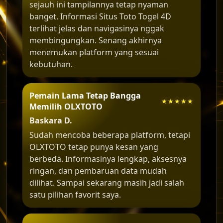
sejauh ini tampilannya tetap nyaman
banget. Informasi Situs Toto Togel 4D
terlihat jelas dan navigasinya nggak
membingungkan. Senang akhirnya
menemukan platform yang sesuai
kebutuhan.
Pemain Lama Tetap Bangga
★★★★★
Memilih OLXTOTO
Baskara D.
Sudah mencoba beberapa platform, tetapi
OLXTOTO tetap punya kesan yang
berbeda. Informasinya lengkap, aksesnya
ringan, dan pembaruan data mudah
dilihat. Sampai sekarang masih jadi salah
satu pilihan favorit saya.