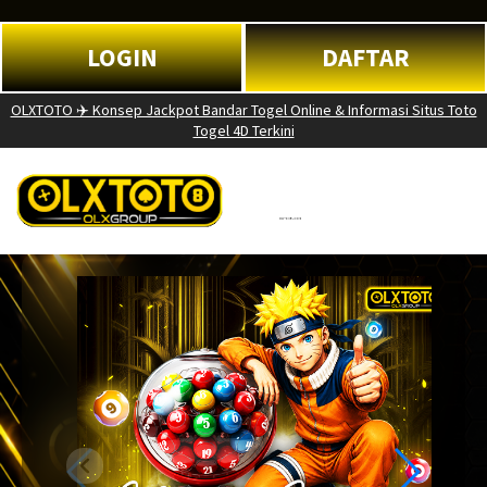
LOGIN
DAFTAR
OLXTOTO ✈️ Konsep Jackpot Bandar Togel Online & Informasi Situs Toto
Togel 4D Terkini