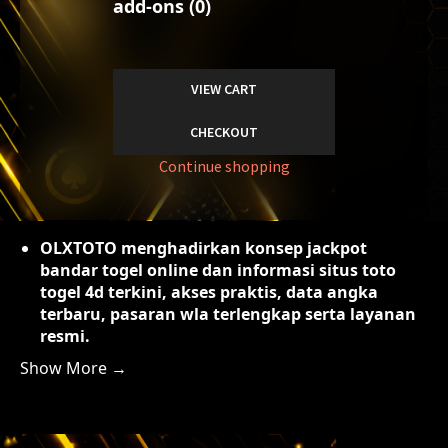
add-ons (0)
VIEW CART
CHECKOUT
Continue shopping
OLXTOTO menghadirkan konsep jackpot
bandar togel online dan informasi situs toto
togel 4d terkini, akses praktis, data angka
terbaru, pasaran wla terlengkap serta layanan
resmi.
Show More →