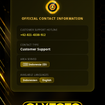
OFFICIAL CONTACT INFORMATION
CUSTOMER SUPPORT HOTLINE
+62-821-4338-912
CONTACT TYPE
Customer Support
AREA SERVED
🇮🇩 Indonesia (ID)
AVAILABLE LANGUAGES
Indonesian
English