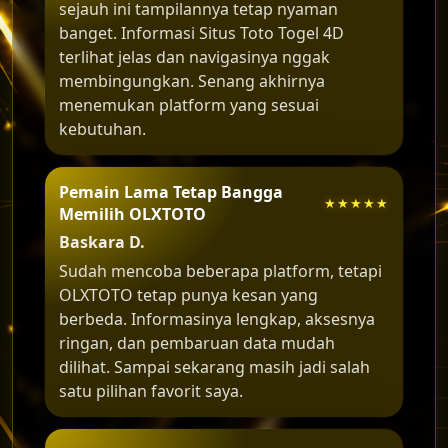
sejauh ini tampilannya tetap nyaman
banget. Informasi Situs Toto Togel 4D
terlihat jelas dan navigasinya nggak
membingungkan. Senang akhirnya
menemukan platform yang sesuai
kebutuhan.
Pemain Lama Tetap Bangga
★★★★★
Memilih OLXTOTO
Baskara D.
Sudah mencoba beberapa platform, tetapi
OLXTOTO tetap punya kesan yang
berbeda. Informasinya lengkap, aksesnya
ringan, dan pembaruan data mudah
dilihat. Sampai sekarang masih jadi salah
satu pilihan favorit saya.