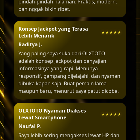
pindah-pindah halaman. Praktis, modern,
dan nggak bikin ribet.
Konsep Jackpot yang Terasa
★★★★★
Lebih Menarik
Raditya J.
Yang paling saya suka dari OLXTOTO
adalah konsep jackpot dan penyajian
informasinya yang rapi. Menunya
responsif, gampang dijelajahi, dan nyaman
dibuka kapan saja. Buat pemain lama
maupun baru, menurut saya patut dicoba.
OLXTOTO Nyaman Diakses
★★★★★
Lewat Smartphone
Naufal P.
Saya lebih sering mengakses lewat HP dan