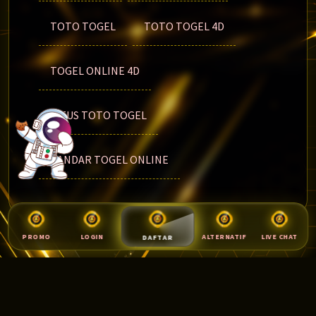
TOTO TOGEL
TOTO TOGEL 4D
TOGEL ONLINE 4D
SITUS TOTO TOGEL
BANDAR TOGEL ONLINE
PROMO
LOGIN
ALTERNATIF
LIVE CHAT
DAFTAR