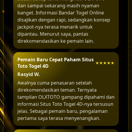
dan sampai sekarang masih nyaman
banget. Informasi Bandar Togel Online
disajikan dengan rapi, sedangkan konsep
jackpot-nya terasa menarik untuk
dipantau. Menurut saya, pantas
direkomendasikan ke pemain lain.
Pemain Baru Cepat Paham Situs
★★★★★
Toto Togel 4D
Rasyid W.
Awalnya cuma penasaran setelah
direkomendasikan teman. Ternyata
tampilan OLXTOTO gampang dipahami dan
informasi Situs Toto Togel 4D-nya tersusun
jelas. Sebagai pemain baru, pengalaman
pertama saya terasa menyenangkan.