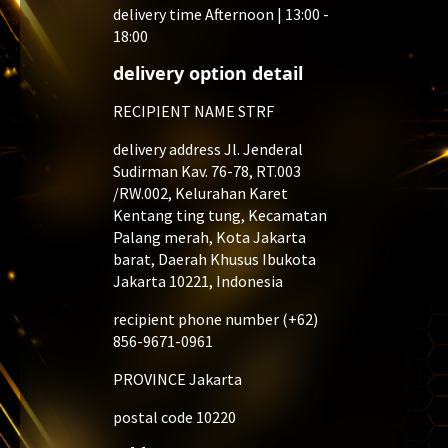
delivery time
Afternoon | 13:00 -
18:00
delivery option detail
RECIPIENT NAME
STRF
delivery address
Jl. Jenderal
Sudirman Kav. 76-78, RT.003
/RW.002, Kelurahan Karet
Kentang ting tung, Kecamatan
Palang merah, Kota Jakarta
barat, Daerah Khusus Ibukota
Jakarta 10221, Indonesia
recipient phone number
(+62)
856-9671-0961
PROVINCE
Jakarta
postal code
10220