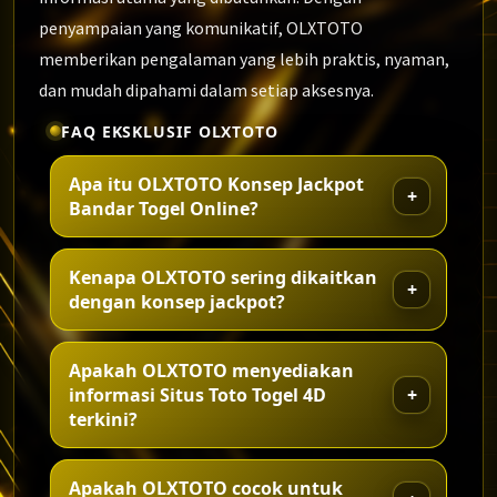
penyampaian yang komunikatif, OLXTOTO
memberikan pengalaman yang lebih praktis, nyaman,
dan mudah dipahami dalam setiap aksesnya.
FAQ EKSKLUSIF OLXTOTO
Apa itu OLXTOTO Konsep Jackpot
Bandar Togel Online?
Kenapa OLXTOTO sering dikaitkan
dengan konsep jackpot?
Apakah OLXTOTO menyediakan
informasi Situs Toto Togel 4D
terkini?
Apakah OLXTOTO cocok untuk