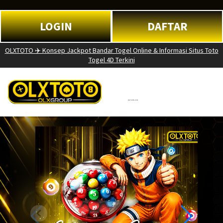
LOGIN
DAFTAR
OLXTOTO ✈️ Konsep Jackpot Bandar Togel Online & Informasi Situs Toto
Togel 4D Terkini