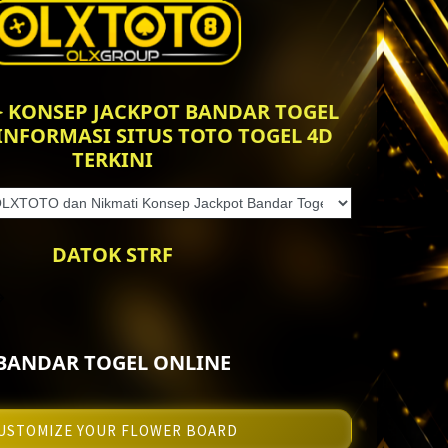
️ KONSEP JACKPOT BANDAR TOGEL
INFORMASI SITUS TOTO TOGEL 4D
TERKINI
DATOK STRF
BANDAR TOGEL ONLINE
USTOMIZE YOUR FLOWER BOARD