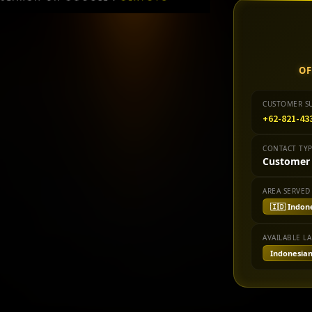
OF
CUSTOMER S
+62-821-43
CONTACT TY
Customer
AREA SERVED
🇮🇩 Indone
AVAILABLE L
Indonesia