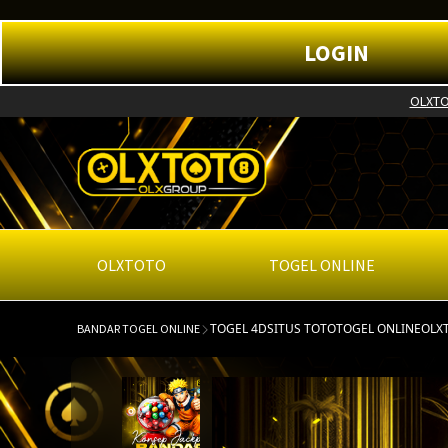
LOGIN
OLXTOT
OLXTOTO
TOGEL ONLINE
TOGEL 4D
SITUS TOTO
TOGEL ONLINE
OLXT
BANDAR TOGEL ONLINE