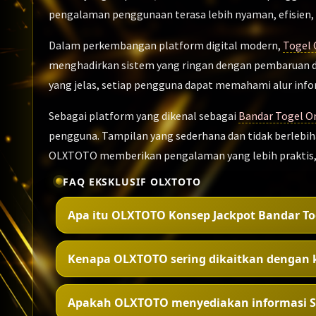
pengalaman penggunaan terasa lebih nyaman, efisien
Dalam perkembangan platform digital modern,
Togel 
menghadirkan sistem yang ringan dengan pembaruan da
yang jelas, setiap pengguna dapat memahami alur info
Sebagai platform yang dikenal sebagai
Bandar Togel O
pengguna. Tampilan yang sederhana dan tidak berleb
OLXTOTO memberikan pengalaman yang lebih praktis, 
FAQ EKSKLUSIF OLXTOTO
Apa itu OLXTOTO Konsep Jackpot Bandar To
Kenapa OLXTOTO sering dikaitkan dengan 
Apakah OLXTOTO menyediakan informasi Sit