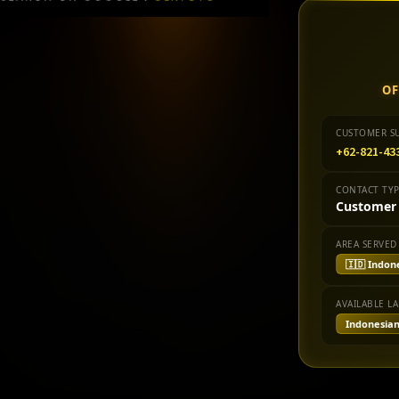
OF
CUSTOMER S
+62-821-43
CONTACT TY
Customer
AREA SERVED
🇮🇩 Indone
AVAILABLE L
Indonesia