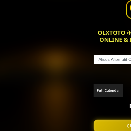
OLXTOTO ✈
ONLINE & 
C