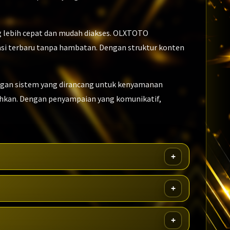
g lebih cepat dan mudah diakses. OLXTOTO
si terbaru tanpa hambatan. Dengan struktur konten
gan sistem yang dirancang untuk kenyamanan
uhkan. Dengan penyampaian yang komunikatif,