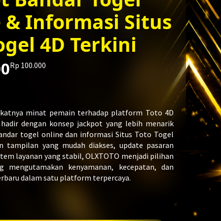
 & Informasi Situs
ogel 4D Terkini
00
Rp 100.000
ral.regular_price
ral.sale_price
katnya minat pemain terhadap platform Toto 4D
hadir dengan konsep jackpot yang lebih menarik
andar togel online dan informasi Situs Toto Togel
an tampilan yang mudah diakses, update pasaran
istem layanan yang stabil, OLXTOTO menjadi pilihan
ng mengutamakan kenyamanan, kecepatan, dan
erbaru dalam satu platform terpercaya.