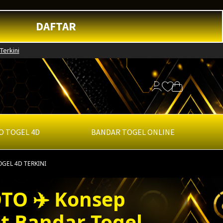
DAFTAR
Terkini
O TOGEL 4D
BANDAR TOGEL ONLINE
GEL 4D TERKINI
TO ✈️ Konsep
t Bandar Togel