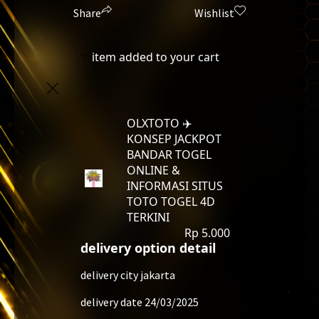
Share
Wishlist
item added to your cart
OLXTOTO ✈️
KONSEP JACKPOT
BANDAR TOGEL
ONLINE &
INFORMASI SITUS
TOTO TOGEL 4D
TERKINI
Rp 5.000
delivery option detail
delivery city
jakarta
delivery date
24/03/2025