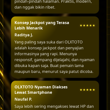
pindah-pindah halaman. Praktis, modern,
dan nggak bikin ribet.
Konsep Jackpot yang Terasa
★★★★★
Lebih Menarik
Raditya J.
Yang paling saya suka dari OLXTOTO
adalah konsep jackpot dan penyajian
informasinya yang rapi. Menunya
responsif, gampang dijelajahi, dan nyaman
dibuka kapan saja. Buat pemain lama
maupun baru, menurut saya patut dicoba.
OLXTOTO Nyaman Diakses
★★★★★
Lewat Smartphone
Naufal P.
Saya lebih sering mengakses lewat HP dan