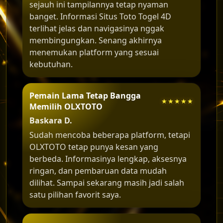
sejauh ini tampilannya tetap nyaman
banget. Informasi Situs Toto Togel 4D
terlihat jelas dan navigasinya nggak
membingungkan. Senang akhirnya
menemukan platform yang sesuai
kebutuhan.
Pemain Lama Tetap Bangga
★★★★★
Memilih OLXTOTO
Baskara D.
Sudah mencoba beberapa platform, tetapi
OLXTOTO tetap punya kesan yang
berbeda. Informasinya lengkap, aksesnya
ringan, dan pembaruan data mudah
dilihat. Sampai sekarang masih jadi salah
satu pilihan favorit saya.