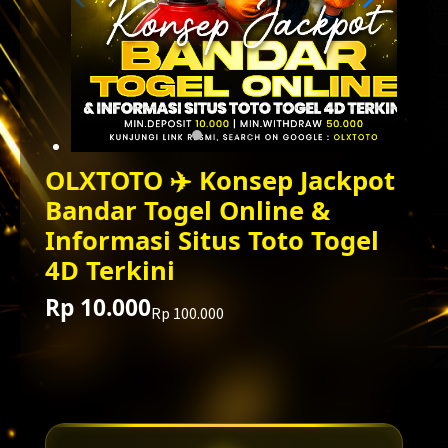
OLXTOTO ✈️ Konsep Jackpot
Bandar Togel Online &
Informasi Situs Toto Togel
4D Terkini
Rp 10.000
Translation
Translation
Rp 100.000
missing:
missing:
en.products.general.regular_price
en.products.general.sale_price