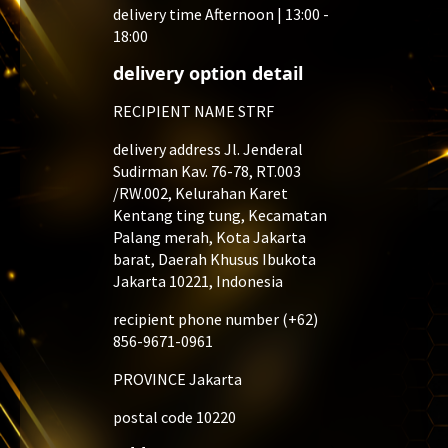
delivery time
Afternoon | 13:00 -
18:00
delivery option detail
RECIPIENT NAME
STRF
delivery address
Jl. Jenderal
Sudirman Kav. 76-78, RT.003
/RW.002, Kelurahan Karet
Kentang ting tung, Kecamatan
Palang merah, Kota Jakarta
barat, Daerah Khusus Ibukota
Jakarta 10221, Indonesia
recipient phone number
(+62)
856-9671-0961
PROVINCE
Jakarta
postal code
10220