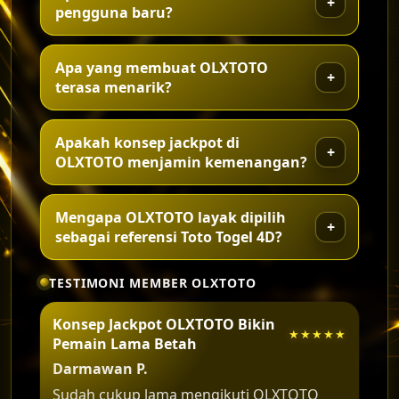
pengguna baru?
Apa yang membuat OLXTOTO
terasa menarik?
Apakah konsep jackpot di
OLXTOTO menjamin kemenangan?
Mengapa OLXTOTO layak dipilih
sebagai referensi Toto Togel 4D?
TESTIMONI MEMBER OLXTOTO
Konsep Jackpot OLXTOTO Bikin
★★★★★
Pemain Lama Betah
Darmawan P.
Sudah cukup lama mengikuti OLXTOTO