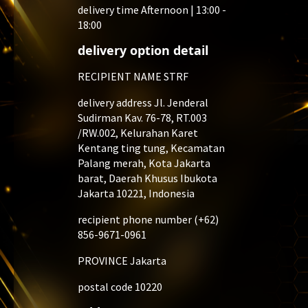
delivery time
Afternoon | 13:00 -
18:00
delivery option detail
RECIPIENT NAME
STRF
delivery address
Jl. Jenderal
Sudirman Kav. 76-78, RT.003
/RW.002, Kelurahan Karet
Kentang ting tung, Kecamatan
Palang merah, Kota Jakarta
barat, Daerah Khusus Ibukota
Jakarta 10221, Indonesia
recipient phone number
(+62)
856-9671-0961
PROVINCE
Jakarta
postal code
10220