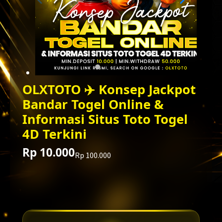
OLXTOTO ✈️ Konsep Jackpot
Bandar Togel Online &
Informasi Situs Toto Togel
4D Terkini
Rp 10.000
Translation
Translation
Rp 100.000
missing:
missing:
en.products.general.regular_price
en.products.general.sale_price