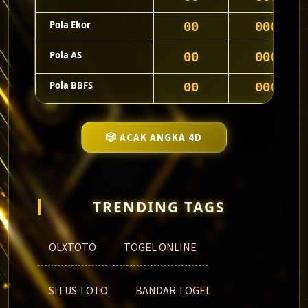
Pola Ekor
00
000
Pola AS
00
000
Pola BBFS
00
000
🎲 ACAK ANGKA 4D
TRENDING TAGS
OLXTOTO
TOGEL ONLINE
SITUS TOTO
BANDAR TOGEL