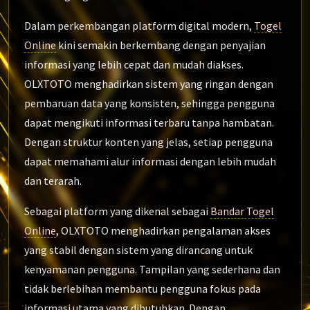
Dalam perkembangan platform digital modern,
Togel
Online
kini semakin berkembang dengan penyajian
informasi yang lebih cepat dan mudah diakses.
OLXTOTO menghadirkan sistem yang ringan dengan
pembaruan data yang konsisten, sehingga pengguna
dapat mengikuti informasi terbaru tanpa hambatan.
Dengan struktur konten yang jelas, setiap pengguna
dapat memahami alur informasi dengan lebih mudah
dan terarah.
Sebagai platform yang dikenal sebagai
Bandar Togel
Online
, OLXTOTO menghadirkan pengalaman akses
yang stabil dengan sistem yang dirancang untuk
kenyamanan pengguna. Tampilan yang sederhana dan
tidak berlebihan membantu pengguna fokus pada
informasi utama yang dibutuhkan. Dengan