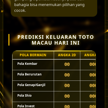
bahagia bisa menemukan pilihan yang
cocok.
PREDIKSI KELUARAN TOTO
MACAU HARI INI
POLA BERMAIN
ANGKA 2D
ANGKA 3D
Pola Kembar
00
000
Pola Berurutan
00
000
Pola Genap/Ganjil
00
000
Pola Shio
00
000
Pola Invest
00
000