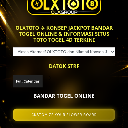
OLXTOTO ✈️ KONSEP JACKPOT BANDAR
TOGEL ONLINE & INFORMASI SITUS
TOTO TOGEL 4D TERKINI
DATOK STRF
BANDAR TOGEL ONLINE
CUSTOMIZE YOUR FLOWER BOARD