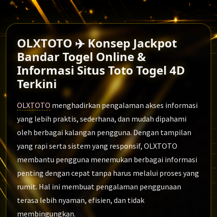
OLXTOTO ✈️ Konsep Jackpot
Bandar Togel Online &
Informasi Situs Toto Togel 4D
Terkini
OLXTOTO
menghadirkan pengalaman akses informasi
yang lebih praktis, sederhana, dan mudah dipahami
oleh berbagai kalangan pengguna. Dengan tampilan
yang rapi serta sistem yang responsif, OLXTOTO
membantu pengguna menemukan berbagai informasi
penting dengan cepat tanpa harus melalui proses yang
rumit. Hal ini membuat pengalaman penggunaan
terasa lebih nyaman, efisien, dan tidak
membingungkan.