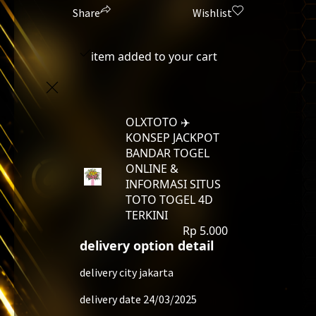
Share
Wishlist
item added to your cart
OLXTOTO ✈️
KONSEP JACKPOT
BANDAR TOGEL
ONLINE &
INFORMASI SITUS
TOTO TOGEL 4D
TERKINI
Rp 5.000
delivery option detail
delivery city
jakarta
delivery date
24/03/2025