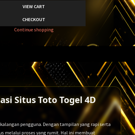
VIEW CART
CHECKOUT
Continue shopping
si Situs Toto Togel 4D
 kalangan pengguna. Dengan tampilan yang rapi serta
 melalui proses yang rumit. Hal ini membuat