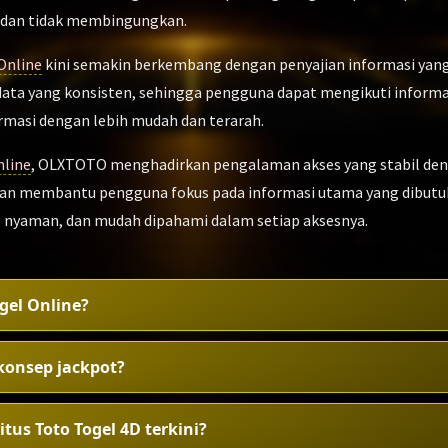
, dan tidak membingungkan.
Online
kini semakin berkembang dengan penyajian informasi yan
ta yang konsisten, sehingga pengguna dapat mengikuti informa
rmasi dengan lebih mudah dan terarah.
nline
, OLXTOTO menghadirkan pengalaman akses yang stabil den
ihan membantu pengguna fokus pada informasi utama yang dibut
nyaman, dan mudah dipahami dalam setiap aksesnya.
gel Online?
konsep jackpot?
us Toto Togel 4D terkini?