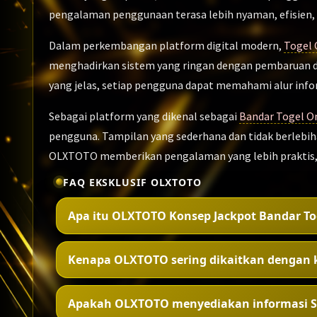
pengalaman penggunaan terasa lebih nyaman, efisien
Dalam perkembangan platform digital modern,
Togel 
menghadirkan sistem yang ringan dengan pembaruan da
yang jelas, setiap pengguna dapat memahami alur info
Sebagai platform yang dikenal sebagai
Bandar Togel O
pengguna. Tampilan yang sederhana dan tidak berleb
OLXTOTO memberikan pengalaman yang lebih praktis, 
FAQ EKSKLUSIF OLXTOTO
Apa itu OLXTOTO Konsep Jackpot Bandar To
Kenapa OLXTOTO sering dikaitkan dengan 
Apakah OLXTOTO menyediakan informasi Sit