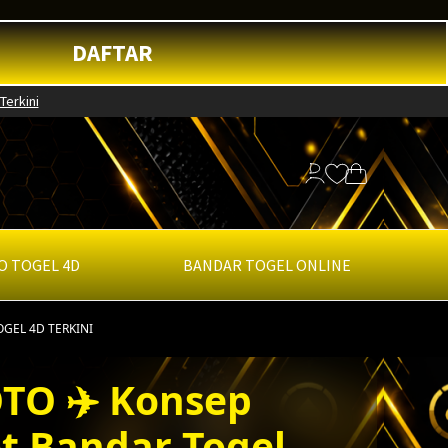
DAFTAR
Terkini
O TOGEL 4D
BANDAR TOGEL ONLINE
GEL 4D TERKINI
TO ✈️ Konsep
t Bandar Togel