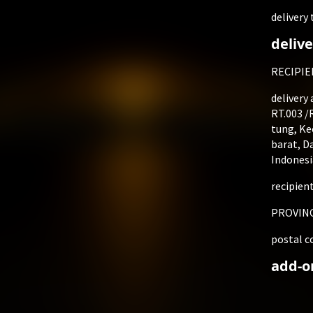
delivery
delive
RECIPI
delivery
RT.003 /
tung, Ke
barat, D
Indonesi
recipie
PROVIN
postal c
add-on