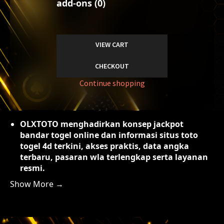
add-ons (0)
VIEW CART
CHECKOUT
Continue shopping
OLXTOTO menghadirkan konsep jackpot
bandar togel online dan informasi situs toto
togel 4d terkini, akses praktis, data angka
terbaru, pasaran wla terlengkap serta layanan
resmi.
Show More →