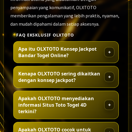
penyampaian yang komunikatif, OLXTOTO
memberikan pengalaman yang lebih praktis, nyaman,
dan mudah dipahami dalam setiap aksesnya.
FAQ EKSKLUSIF OLXTOTO
Apa itu OLXTOTO Konsep Jackpot
Bandar Togel Online?
Kenapa OLXTOTO sering dikaitkan
dengan konsep jackpot?
Apakah OLXTOTO menyediakan
informasi Situs Toto Togel 4D
terkini?
Apakah OLXTOTO cocok untuk