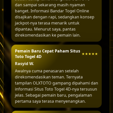
dan sampai sekarang masih nyaman
banget. Informasi Bandar Togel Online
disajikan dengan rapi, sedangkan konsep
jackpot-nya terasa menarik untuk
dipantau. Menurut saya, pantas
direkomendasikan ke pemain lain.
Pemain Baru Cepat Paham Situs
★★★★★
Toto Togel 4D
Rasyid W.
Awalnya cuma penasaran setelah
direkomendasikan teman. Ternyata
tampilan OLXTOTO gampang dipahami dan
informasi Situs Toto Togel 4D-nya tersusun
jelas. Sebagai pemain baru, pengalaman
pertama saya terasa menyenangkan.