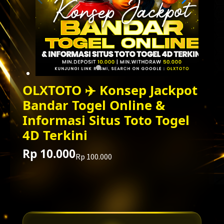
OLXTOTO ✈️ Konsep Jackpot
Bandar Togel Online &
Informasi Situs Toto Togel
4D Terkini
Rp 10.000
Translation
Translation
Rp 100.000
missing:
missing:
en.products.general.regular_price
en.products.general.sale_price