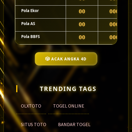
Pola Ekor
00
000
Pola AS
00
000
Pola BBFS
00
000
🎲 ACAK ANGKA 4D
TRENDING TAGS
OLXTOTO
TOGEL ONLINE
SITUS TOTO
BANDAR TOGEL