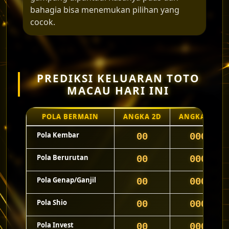
bahagia bisa menemukan pilihan yang
cocok.
PREDIKSI KELUARAN TOTO
MACAU HARI INI
POLA BERMAIN
ANGKA 2D
ANGKA 3D
Pola Kembar
00
000
Pola Berurutan
00
000
Pola Genap/Ganjil
00
000
Pola Shio
00
000
Pola Invest
00
000