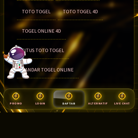
TOTO TOGEL
TOTO TOGEL 4D
TOGEL ONLINE 4D
SITUS TOTO TOGEL
BANDAR TOGEL ONLINE
PROMO
LOGIN
ALTERNATIF
LIVE CHAT
DAFTAR