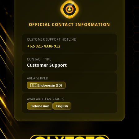
OFFICIAL CONTACT INFORMATION
CUSTOMER SUPPORT HOTLINE
+62-821-4338-912
CONTACT TYPE
Customer Support
AREA SERVED
🇮🇩 Indonesia (ID)
AVAILABLE LANGUAGES
Indonesian
English