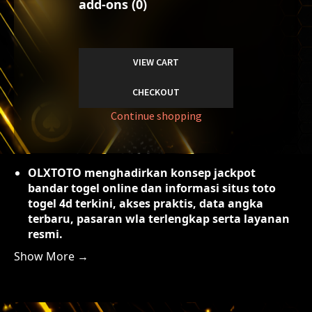
add-ons (0)
VIEW CART
CHECKOUT
Continue shopping
OLXTOTO menghadirkan konsep jackpot
bandar togel online dan informasi situs toto
togel 4d terkini, akses praktis, data angka
terbaru, pasaran wla terlengkap serta layanan
resmi.
Show More →