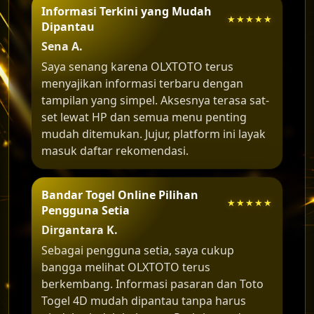
Informasi Terkini yang Mudah
★★★★★
Dipantau
Sena A.
Saya senang karena OLXTOTO terus
menyajikan informasi terbaru dengan
tampilan yang simpel. Aksesnya terasa sat-
set lewat HP dan semua menu penting
mudah ditemukan. Jujur, platform ini layak
masuk daftar rekomendasi.
Bandar Togel Online Pilihan
★★★★★
Pengguna Setia
Dirgantara K.
Sebagai pengguna setia, saya cukup
bangga melihat OLXTOTO terus
berkembang. Informasi pasaran dan Toto
Togel 4D mudah dipantau tanpa harus